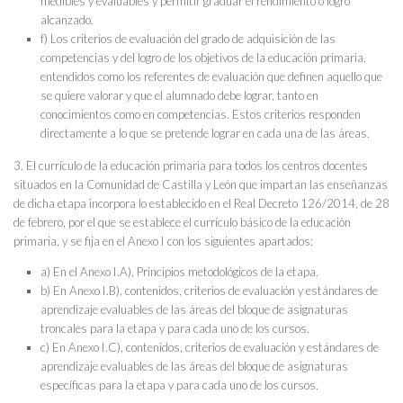
medibles y evaluables y permitir graduar el rendimiento o logro
alcanzado.
f) Los criterios de evaluación del grado de adquisición de las
competencias y del logro de los objetivos de la educación primaria,
entendidos como los referentes de evaluación que definen aquello que
se quiere valorar y que el alumnado debe lograr, tanto en
conocimientos como en competencias. Estos criterios responden
directamente a lo que se pretende lograr en cada una de las áreas.
3. El currículo de la educación primaria para todos los centros docentes
situados en la Comunidad de Castilla y León que impartan las enseñanzas
de dicha etapa incorpora lo establecido en el Real Decreto 126/2014, de 28
de febrero, por el que se establece el currículo básico de la educación
primaria, y se fija en el Anexo I con los siguientes apartados:
a) En el Anexo I.A), Principios metodológicos de la etapa.
b) En Anexo I.B), contenidos, criterios de evaluación y estándares de
aprendizaje evaluables de las áreas del bloque de asignaturas
troncales para la etapa y para cada uno de los cursos.
c) En Anexo I.C), contenidos, criterios de evaluación y estándares de
aprendizaje evaluables de las áreas del bloque de asignaturas
específicas para la etapa y para cada uno de los cursos.