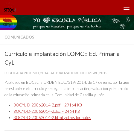
Saltar al contenido
COMUNICADOS
Currículo e implantación LOMCE Ed. Primaria
CyL
PUBLICADA
20 JUNIO, 2014
· ACTUALIZADO
30 DICIEMBRE, 2015
Publicado en BOCyL la ORDEN EDU/519/2014, de 17 de junio, por la que
se establece el currículo y se regula la implantación, evaluación y desarrollo
de la educación primaria en la Comunidad de Castilla y León.
BOCYL-D-20062014-2.pdf – 29164 KB
BOCYL-D-20062014-2.doc – 2464 KB
BOCYL-D-20062014-2.html y otros formatos