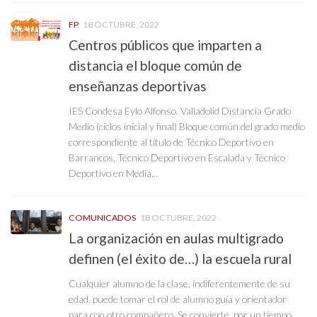
FP
18 OCTUBRE, 2022
Centros públicos que imparten a
distancia el bloque común de
enseñanzas deportivas
IES Condesa Eylo Alfonso. Valladolid Distancia Grado
Medio (ciclos inicial y final) Bloque común del grado medio
correspondiente al título de Técnico Deportivo en
Barrancos, Técnico Deportivo en Escalada y Técnico
Deportivo en Media...
COMUNICADOS
18 OCTUBRE, 2022
La organización en aulas multigrado
definen (el éxito de…) la escuela rural
Cualquier alumno de la clase, indiferentemente de su
edad, puede tomar el rol de alumno guía y orientador
para con otro compañero. Se convierte, por un tiempo