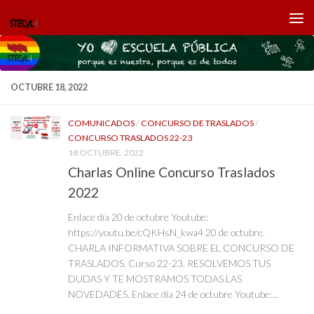
Saltar al contenido
OCTUBRE 18, 2022
COMUNICADOS
/
CONCURSO DE TRASLADOS
/
CONCURSO TRASLADOS 22-23
18 OCTUBRE, 2022
Charlas Online Concurso Traslados
2022
Enlace día 20 de octubre Youtube:
https://youtu.be/cQKHsN_kwa4 20 de octubre.
CHARLA INFORMATIVA SOBRE EL CONCURSO DE
TRASLADOS. Curso 22-23. RESOLVEMOS TUS
DUDAS Y TE MOSTRAMOS TODAS LAS
NOVEDADES. Enlace día 24 de octubre Youtube:...