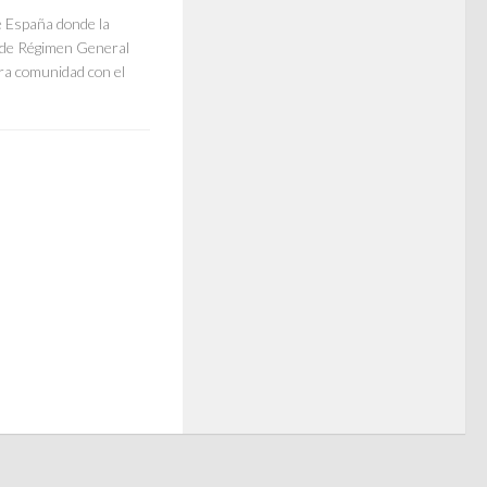
e España donde la
 de Régimen General
era comunidad con el