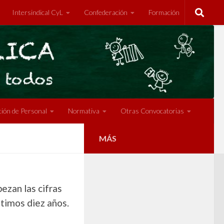
Intersindical CyL
Confederación
Formación
ión de Personal
Normativa
Otras Convocatorias
MÁS
zan las cifras
timos diez años.