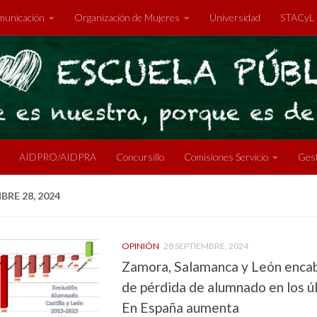
unicación
Organización de Mujeres
Universidad
STACyL
AIDPRO/AIDPRA
Concursillo
Comisiones Servicio
Gest
BRE 28, 2024
OPINIÓN
28 SEPTIEMBRE, 2024
Zamora, Salamanca y León encabe
de pérdida de alumnado en los úl
En España aumenta