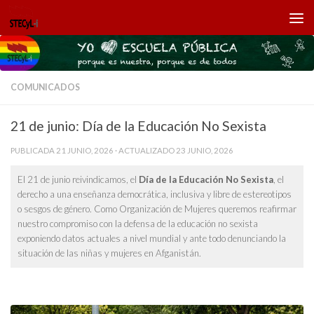
Saltar al contenido
COMUNICADOS
21 de junio: Día de la Educación No Sexista
PUBLICADA
21 JUNIO, 2026
· ACTUALIZADO
23 JUNIO, 2026
El 21 de junio reivindicamos, el
Día de la Educación No Sexista
, el
derecho a una enseñanza democrática, inclusiva y libre de estereotipos
o sesgos de género. Como Organización de Mujeres queremos reafirmar
nuestro compromiso con la defensa de la educación no sexista
exponiendo datos actuales a nivel mundial y ante todo denunciando la
situación de las niñas y mujeres en Afganistán.