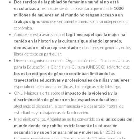
Dos tercios de la población femenina mundial no está
escolarizada
, hecho que sienta la base para que más de
1000
millones de mujeres en el mundo no tengan acceso a un
trabajo digno
viéndose seriamente amenazada su independencia
económica.
Aunque se está avanzando, el
legítimo papel que la mujer ha
tenido en la historia y la cultura
sigue siendo ignorado,
denostado e infrarrepresentado
en los libros en general y en los
libros de texto en particular.
Diversos organismos como la Organización de las Naciones Unidas
para la Educación, la Ciencia y la Cultura (UNESCO) advierten que
los estereotipos de género continúan limitando las
trayectorias educativas y profesionales de niñas y mujeres
,
especialmente en áreas científicas, tecnológicas y de liderazgo.
ONU Mujeres alerta sobre el
impacto de la violencia y la
discriminación de género en los espacios educativos
,
afectando el bienestar, la permanencia y el desarrollo integral de
estudiantes y trabajadoras de la educación.
Inadmisiblemente, Afganistán se ha convertido en
el único país del
mundo donde se prohíbe estrictamente la educación
secundaria y superior para niñas y mujeres
. En 2021 los
talibanes prohibieron a las niñas mayores de 12 años acudir a la