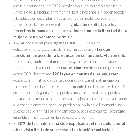
escuela secundaria, en 2022 prohibieron a las mujeres asistir a la
universidad. La población femenina lleva cinco años sin poder acceder
a la educación secundaria y cuatro años sin poder acceder a la
universidad, lo que representa una
violación explícita de los
derechos humanos
y una
clara vulneración de la libertad de la
mujer que no podemos permitir.
1,4 millones de mujeres afganas (UNESCO) han sido
deliberadamente excluidas del sistema educativo y
las que
persisten en acceder a la educación se juegan la vida en ello.
Profesoras, madres y alumnas arriesgan literalmente sus vidas
asistiendo furtivamente a
escuelas clandestinas
en un país que
desde 2021 ha dictado
120 leyes en contra de las mujeres:
desde permitir atrocidades tales como legalizar el matrimonio con
niñas de 7 años hasta cercenar claramente todo tipo de libertades. Si
eres mujer en Afganistán no puedes mostrar tu rostro, no puedes
mirar directamente a los hombres a los ojos ni mirar por las ventanas
que están siendo tapiadas, no puedes salir a la calle libremente, no
puedes estudiar ni trabajar y tampoco puedes expresarte libremente
en público ni participar en la sociedad o la política.
El
80% de las mujeres ha sido expulsada del mercado laboral
y
han visto limitado su acceso a la atención sanitaria
, con