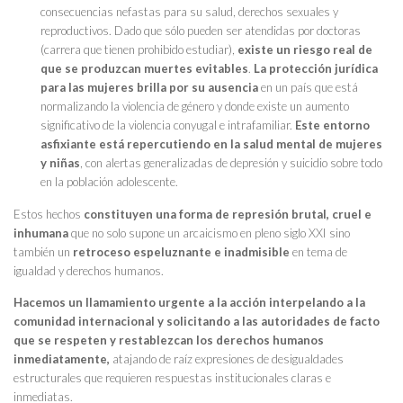
consecuencias nefastas para su salud, derechos sexuales y
reproductivos. Dado que sólo pueden ser atendidas por doctoras
(carrera que tienen prohibido estudiar),
existe un riesgo real de
que se produzcan muertes evitables
.
La protección jurídica
para las mujeres brilla por su ausencia
en un país que está
normalizando la violencia de género y donde existe un aumento
significativo de la violencia conyugal e intrafamiliar.
Este entorno
asfixiante está repercutiendo en la salud mental de mujeres
y niñas
, con alertas generalizadas de depresión y suicidio sobre todo
en la población adolescente.
Estos hechos
constituyen una forma de represión brutal, cruel e
inhumana
que no solo supone un arcaicismo en pleno siglo XXI sino
también un
retroceso espeluznante e inadmisible
en tema de
igualdad y derechos humanos.
Hacemos un llamamiento urgente a la acción interpelando a la
comunidad internacional y solicitando a las autoridades de facto
que se respeten y restablezcan los derechos humanos
inmediatamente,
atajando de raíz expresiones de desigualdades
estructurales que requieren respuestas institucionales claras e
inmediatas.