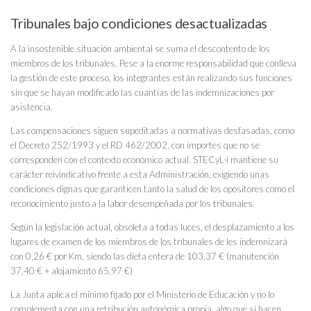
Tribunales bajo condiciones desactualizadas
A la insostenible situación ambiental se suma el descontento de los
miembros de los tribunales. Pese a la enorme responsabilidad que conlleva
la gestión de este proceso, los integrantes están realizando sus funciones
sin que se hayan modificado las cuantías de las indemnizaciones por
asistencia.
L
as compensaciones siguen supeditadas a normativas desfasadas, como
el Decreto 252/1993 y el RD 462/2002, con importes que no se
corresponden con el contexto económico actual. STECyL-i mantiene su
carácter reivindicativo frente a esta Administración, exigiendo unas
condiciones dignas que garanticen tanto la salud de los opositores como el
reconocimiento justo a la labor desempeñada por los tribunales.
Según la legislación actual, obsoleta a todas luces, el desplazamiento a los
lugares de examen de los miembros de los tribunales de les indemnizará
con 0,26 € por Km, siendo las dieta entera de 103,37 € (manutención
37,40 € + alojamiento 65,97 €)
La Junta aplica el mínimo fijado por el Ministerio de Educación y no lo
complementa con una retribución autonómica propia, algo que sí hacen