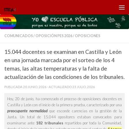
Saltar al contenido
COMUNICADOS
/
OPOSICIÓN PES 2026
/
OPOSICIONES
15.044 docentes se examinan en Castilla y León
en una jornada marcada por el sorteo de los 4
temas, las altas temperaturas y la falta de
actualización de las condiciones de los tribunales.
PUBLICADA
20 JUNIO, 2026
· ACTUALIZADO
23 JULIO, 2026
Hoy, 20 de junio, ha comenzado el proceso de oposiciones docentes en
Castilla y León con el inicio de la primera prueba, caracterizado por una
preocupante normalidad
que esconde carencias en la gestión de la
Junta. Un total de 15.044 opositores estaban convocados para
examinarse ante
182 tribunales
repartidos por toda la Comunidad,