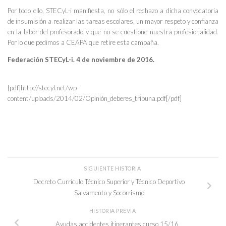
Por todo ello, STECyL-i manifiesta, no sólo el rechazo a dicha convocatoria
de insumisión a realizar las tareas escolares, un mayor respeto y confianza
en la labor del profesorado y que no se cuestione nuestra profesionalidad.
Por lo que pedimos a CEAPA que retire esta campaña.
Federación STECyL-i. 4 de noviembre de 2016.
[pdf]http://stecyl.net/wp-
content/uploads/2014/02/Opinión_deberes_tribuna.pdf[/pdf]
SIGUIENTE HISTORIA
Decreto Currículo Técnico Superior y Técnico Deportivo
Salvamento y Socorrismo
HISTORIA PREVIA
Ayudas accidentes itinerantes curso 15/16