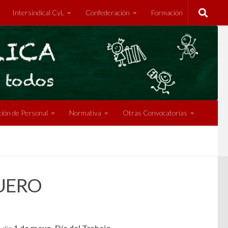
Intersindical CyL
Confederación
Formación
ión de Personal
Normativa
Otras Convocatorias
DUERO
 día
1 de mayo, Día del Trabajo.