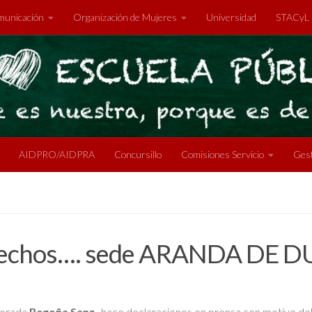
unicación
Organización de Mujeres
Universidad
STACyL
AIDPRO/AIDPRA
Concursillo
Comisiones Servicio
Gest
 derechos…. sede ARANDA DE 
iberada
Begoña Sanz
, hace declaraciones en prensa con motivo del