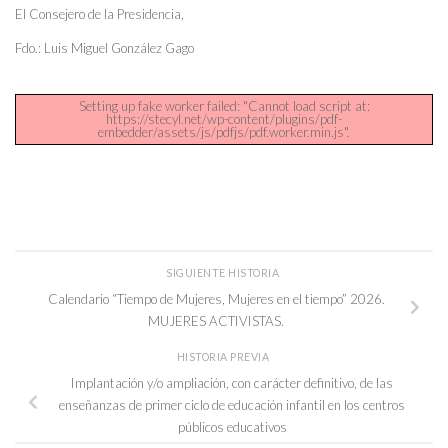
El Consejero de la Presidencia,
Fdo.: Luis Miguel González Gago
Setting up fake worker failed: "Cannot load script at:
https://stecyl.net/wp-content/plugins/pdf-
embedder/assets/js/pdfjs/pdf.worker.min.js".
SIGUIENTE HISTORIA
Calendario “Tiempo de Mujeres, Mujeres en el tiempo” 2026.
MUJERES ACTIVISTAS.
HISTORIA PREVIA
Implantación y/o ampliación, con carácter definitivo, de las
enseñanzas de primer ciclo de educación infantil en los centros
públicos educativos