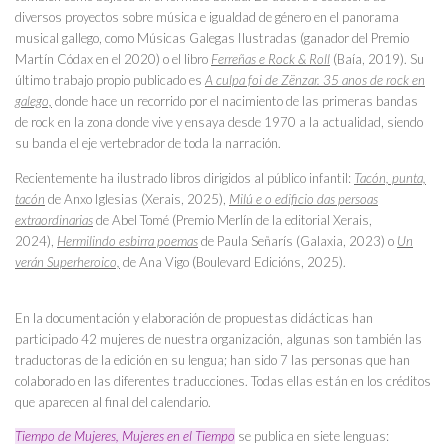
diversos proyectos sobre música e igualdad de género en el panorama
musical gallego, como Músicas Galegas Ilustradas (ganador del Premio
Martín Códax en el 2020) o el libro
Ferreñas e Rock & Roll
(Baía, 2019). Su
último trabajo propio publicado es
A culpa foi de Zënzar. 35 anos de rock en
galego,
donde hace un recorrido por el nacimiento de las primeras bandas
de rock en la zona donde vive y ensaya desde 1970 a la actualidad, siendo
su banda el eje vertebrador de toda la narración.
Recientemente ha ilustrado libros dirigidos al público infantil:
Tacón, punta,
tacón
de Anxo Iglesias (Xerais, 2025),
Milú e o edificio das persoas
extraordinarias
de Abel Tomé (Premio Merlín de la editorial Xerais,
2024),
Hermilindo esbirra poemas
de Paula Señarís (Galaxia, 2023) o
Un
verán Superheroico,
de Ana Vigo (Boulevard Edicións, 2025).
En la documentación y elaboración de propuestas didácticas han
participado 42 mujeres de nuestra organización, algunas son también las
traductoras de la edición en su lengua; han sido 7 las personas que han
colaborado en las diferentes traducciones. Todas ellas están en los créditos
que aparecen al final del calendario.
Tiempo de Mujeres, Mujeres en el Tiempo
se publica en siete lenguas: