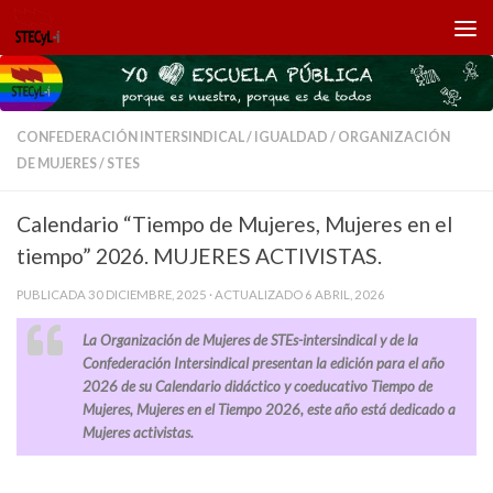
Saltar al contenido
CONFEDERACIÓN INTERSINDICAL
/
IGUALDAD
/
ORGANIZACIÓN
DE MUJERES
/
STES
Calendario “Tiempo de Mujeres, Mujeres en el
tiempo” 2026. MUJERES ACTIVISTAS.
PUBLICADA
30 DICIEMBRE, 2025
· ACTUALIZADO
6 ABRIL, 2026
La Organización de Mujeres de STEs-intersindical y de la
Confederación Intersindical presentan la edición para el año
2026 de su Calendario didáctico y coeducativo
Tiempo de
Mujeres, Mujeres en el Tiempo 2026
, este año está dedicado a
Mujeres activistas.