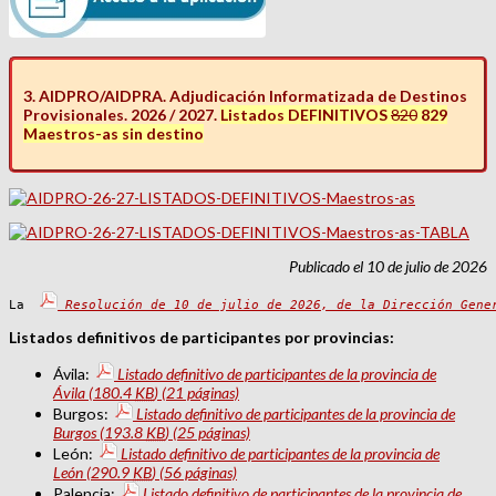
3. AIDPRO/AIDPRA. Adjudicación Informatizada de Destinos
Provisionales. 2026 / 2027.
Listados DEFINITIVOS
820
829
Maestros-as sin destino
Publicado el 10 de julio de 2026
La 
Resolución de 10 de julio de 2026, de la Dirección Gene
Listados definitivos de participantes por provincias:
Ávila:
Listado definitivo de participantes de la provincia de
Ávila
(180.4
KB
)
(21 páginas)
Burgos:
Listado definitivo de participantes de la provincia de
Burgos
(193.8
KB
)
(25 páginas)
León:
Listado definitivo de participantes de la provincia de
León
(290.9
KB
)
(56 páginas)
Palencia:
Listado definitivo de participantes de la provincia de