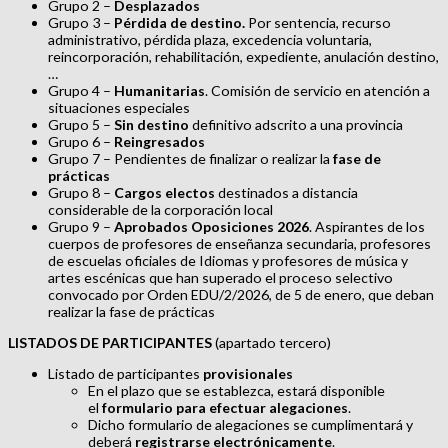
Grupo 2 –
Desplazados
Grupo 3 –
Pérdida de destino.
Por sentencia, recurso
administrativo, pérdida plaza, excedencia voluntaria,
reincorporación, rehabilitación, expediente, anulación destino,
…
Grupo 4 –
Humanitarias
. Comisión de servicio en atención a
situaciones especiales
Grupo 5 –
Sin destino
definitivo adscrito a una provincia
Grupo 6 –
Reingresados
Grupo 7 – Pendientes de finalizar o realizar la
fase de
prácticas
Grupo 8 –
Cargos electos
destinados a distancia
considerable de la corporación local
Grupo 9 –
Aprobados Oposiciones 2026
. Aspirantes de los
cuerpos de profesores de enseñanza secundaria, profesores
de escuelas oficiales de Idiomas y profesores de música y
artes escénicas que han superado el proceso selectivo
convocado por Orden EDU/2/2026, de 5 de enero, que deban
realizar la fase de prácticas
LISTADOS DE PARTICIPANTES
(apartado tercero)
Listado de participantes
provisionales
En el plazo que se establezca, estará disponible
el
formulario para efectuar alegaciones
.
Dicho formulario de alegaciones se cumplimentará y
deberá
registrarse electrónicamente
.