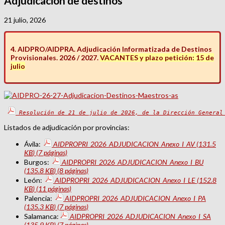
Adjudicación de destinos
21 julio, 2026
4. AIDPRO/AIDPRA. Adjudicación Informatizada de Destinos
Provisionales. 2026 / 2027.
VACANTES y plazo petición: 15 de
julio
Resolución de 21 de julio de 2026, de la Dirección General
Listados de adjudicación por provincias:
Ávila:
AIDPROPRI_2026_ADJUDICACION_Anexo_I_AV
(131.5
KB
)
(7 páginas)
Burgos:
AIDPROPRI_2026_ADJUDICACION_Anexo_I_BU
(135.8
KB
)
(8 páginas)
León:
AIDPROPRI_2026_ADJUDICACION_Anexo_I_LE
(152.8
KB
)
(11 páginas)
Palencia:
AIDPROPRI_2026_ADJUDICACION_Anexo_I_PA
(135.3
KB
)
(7 páginas)
Salamanca:
AIDPROPRI_2026_ADJUDICACION_Anexo_I_SA
(135.9
KB
)
(7 páginas)