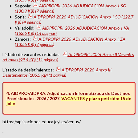
Segovia:
AIDPROPRI_2026_ADJUDICACION_Anexo_I_SG
(130.9
KB
)
(7 páginas)
Soria:
AIDPROPRI_2026_ADJUDICACION_Anexo_I_SO
(122.7
KB
)
(4 páginas)
Valladolid:
AIDPROPRI_2026_ADJUDICACION_Anexo_I_VA
(162.6
KB
)
(14 páginas)
Zamora:
AIDPROPRI_2026_ADJUDICACION_Anexo_I_ZA
(133.6
KB
)
(7 páginas)
Listado de vacantes retiradas:
AIDPROPRI_2026_Anexo II Vacantes
retiradas
(99.4
KB
)
(11 páginas)
Listado de desistimientos:
AIDPROPRI_2026_Anexo III
Desistimientos
(105.5
KB
)
(1 página)
4. AIDPRO/AIDPRA. Adjudicación Informatizada de Destinos
Provisionales. 2026 / 2027.
VACANTES y plazo petición: 15 de
julio
https://aplicaciones.educa.jcyl.es/venus/
.