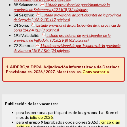
88 Salamanca:
Listado provisional de participantes de la
provincia de Salamanca
(221
KB
)
(32 páginas)
54 Segovia:
Listado provisional de participantes de la provincia
de Segovia
(168.9
KB
)
(17 páginas)
24 Soria:
Listado provisional de participantes de la provincia de
Soria
(142.4
KB
)
(9 páginas)
193 Valladolid:
Listado provisional de participantes de la
provincia de Valladolid
(316.2
KB
)
(62 páginas)
72 Zamora:
Listado provisional de participantes de la provincia
de Zamora
(189.7
KB
)
(24 páginas)
1. AIDPRO/AIDPRA. Adjudicación Informatizada de Destinos
Provisionales. 2026 / 2027. Maestros-as.
Convocatoria
Publicación de las vacantes:
para las personas participantes de los
grupos 1 al 8
: en el
mes de
julio de 2026
.
para el
grupo 9
(aprobados oposiciones 2026) :
cinco días
hábiles
siguientes a la publicación de quienes hayan