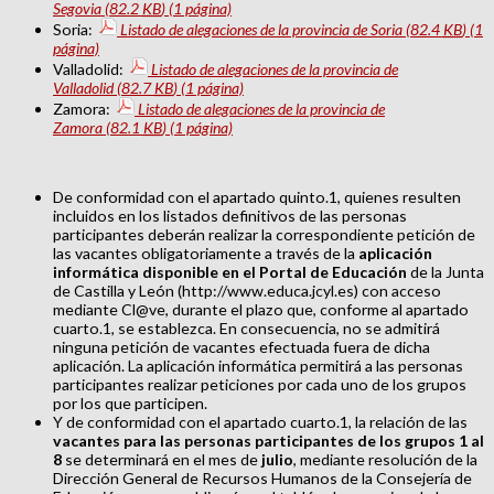
Segovia
(82.2
KB
)
(1 página)
Soria:
Listado de alegaciones de la provincia de Soria
(82.4
KB
)
(1
página)
Valladolid:
Listado de alegaciones de la provincia de
Valladolid
(82.7
KB
)
(1 página)
Zamora:
Listado de alegaciones de la provincia de
Zamora
(82.1
KB
)
(1 página)
De conformidad con el apartado quinto.1, quienes resulten
incluidos en los listados definitivos de las personas
participantes deberán realizar la correspondiente petición de
las vacantes obligatoriamente a través de la
aplicación
informática disponible en el Portal de Educación
de la Junta
de Castilla y León (http://www.educa.jcyl.es) con acceso
mediante Cl@ve, durante el plazo que, conforme al apartado
cuarto.1, se establezca. En consecuencia, no se admitirá
ninguna petición de vacantes efectuada fuera de dicha
aplicación. La aplicación informática permitirá a las personas
participantes realizar peticiones por cada uno de los grupos
por los que participen.
Y de conformidad con el apartado cuarto.1, la relación de las
vacantes para las personas participantes de los grupos 1 al
8
se determinará en el mes de
julio
, mediante resolución de la
Dirección General de Recursos Humanos de la Consejería de