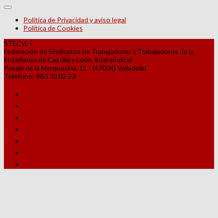
Política de Privacidad y aviso legal
Política de Cookies
STECyL-i
Federación de Sindicatos de Trabajadoras y Trabajadores de la
Enseñanza de Castilla y León, intersindical
Pasaje de la Marquesina, 11 - (47004) Valladolid
Teléfono: 983 33 82 23