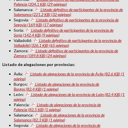
Palencia
(204.1
KB
)
(29 páginas)
Salamanca:
Listado definitivo de participantes de la provincia de
Salamanca
(221.2
KB
)
(32 páginas)
Segovia:
Listado definitivo de participantes de la provincia de
Segovia
(169
KB
)
(17 páginas)
Soria:
Listado definitivo de participantes de la provincia de
Soria
(142.4
KB
)
(9 páginas)
Valladolid:
Listado definitivo de participantes de la provincia de
Valladolid
(326.1
KB
)
(65 páginas)
Zamora:
Listado definitivo de participantes de la provincia de
Zamora
(189.8
KB
)
(24 páginas)
Listado de alegaciones por provincias:
Ávila:
Listado de alegaciones de la provincia de Ávila
(82.6
KB
)
(1
página)
Burgos:
Listado de alegaciones de la provincia de
Burgos
(82.4
KB
)
(1 página)
León:
Listado de alegaciones de la provincia de León
(82.4
KB
)
(1
página)
Palencia:
Listado de alegaciones de la provincia de
Palencia
(82.5
KB
)
(1 página)
Salamanca:
Listado de alegaciones de la provincia de
Salamanca
(82.3
KB
)
(1 página)
Segovia:
Listado de alegaciones de la provincia de