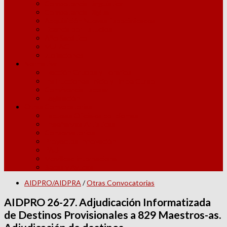
Competencia Lingüística
Competencia Digital
Adquisición Nuevas Especialidades
Licencia por Estudios
Año Sabático
MUFACE
Jubilaciones
Normativa
Elección Grupos y Horarios
Instrucciones Inicio y Fin de Curso
Convivencia Escolar
Legislación
Otras Convocatorias
Escuelas Oficiales de Idiomas
Enseñanzas Artísticas
Conservatorios
Proyectos Innovación
PAU
Movilidad internacional
Becas y Ayudas
AIDPRO/AIDPRA
/
Otras Convocatorias
AIDPRO 26-27. Adjudicación Informatizada
de Destinos Provisionales a 829 Maestros-as.