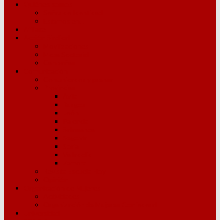
Quiénes somos
Señas de Identidad
Estamos en…
Afíliate
Acción Sindical
Movilizaciones
Mesa Sectorial
Campañas
Comunicación
Comunicados y prensa
Provincias
Ávila
Burgos
León
Palencia
Salamanca
Segovia
Soria
Valladolid
Zamora
Revista Escuela Hoy
Opinión
Organización de Mujeres
Actividades
Organización de Mujeres Confederal
Universidad