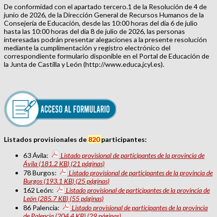
De conformidad con el apartado tercero.1 de la Resolución de 4 de
junio de 2026, de la Dirección General de Recursos Humanos de la
Consejería de Educación, desde las 10:00 horas del día 6 de julio
hasta las 10:00 horas del día 8 de julio de 2026, las personas
interesadas podrán presentar alegaciones a la presente resolución
mediante la cumplimentación y registro electrónico del
correspondiente formulario disponible en el Portal de Educación de
la Junta de Castilla y León (http://www.educa.jcyl.es).
Listados provisionales de
820
participantes:
63 Ávila:
Listado provisional de participantes de la provincia de
Ávila
(181.2
KB
)
(21 páginas)
78 Burgos:
Listado provisional de participantes de la provincia de
Burgos
(193.1
KB
)
(25 páginas)
162 León:
Listado provisional de participantes de la provincia de
León
(285.7
KB
)
(55 páginas)
86 Palencia:
Listado provisional de participantes de la provincia
de Palencia
(204.4
KB
)
(29 páginas)