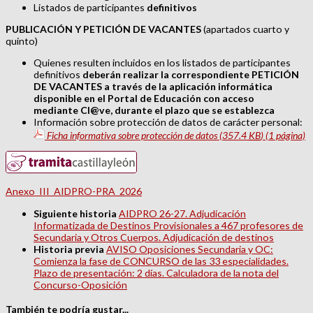
Listados de participantes
definitivos
PUBLICACIÓN Y PETICIÓN DE VACANTES
(apartados cuarto y
quinto)
Quienes resulten incluidos en los listados de participantes
definitivos
deberán realizar la correspondiente
PETICIÓN
DE VACANTES a través de la
aplicación informática
disponible en el Portal de Educación con acceso
mediante
Cl@ve, durante el plazo que se establezca
Información sobre protección de datos de carácter personal:
Ficha informativa sobre protección de datos
(357.4
KB
)
(1 página)
Anexo_III_AIDPRO-PRA_2026
Siguiente historia
AIDPRO 26-27. Adjudicación
Informatizada de Destinos Provisionales a 467 profesores de
Secundaria y Otros Cuerpos. Adjudicación de destinos
Historia previa
AVISO Oposiciones Secundaria y OC:
Comienza la fase de CONCURSO de las 33 especialidades.
Plazo de presentación: 2 días. Calculadora de la nota del
Concurso-Oposición
También te podría gustar...