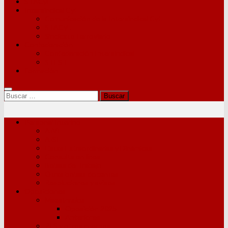
STACyL
Intersindical CyL
Comunicación de la Intersindical CyL
STACyL
Sindicato Ferroviario
Confederación
Confederación Intersindical
STES-i
Formación
Buscar:
Personal Interino
AIVI
AISI
Listas Extraordinarias y Dinámicas
Consulta en línea
Bolsas de Trabajo
Otras bolsas docentes
Resoluciones y avisos
Oposiciones
Maestras/os
Oposición 2025
Anteriores
PES y otros cuerpos