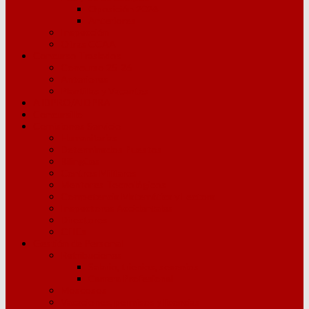
Oposición 2026
Anteriores
Inspección
Otras CCAA
Concurso Traslados
Concurso 25-26
Anteriores
Plantillas y Vacantes
AIDPRO/AIDPRA
Concursillo
Comisiones Servicio
Humanitarias
Determinados Puestos
Bilingües
Centros Militares
Mentores Tecnológicos
Competencia Matemática y Lectora
Inspectores Accidentales
Directores
CFIEs
Gestión de Personal
Retribuciones
Salario, trienios, sexenios
Carrera Profesional
Moscosos
Vacaciones, permisos y licencias