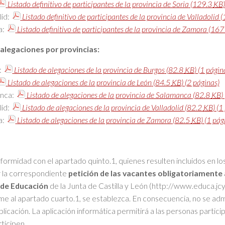
Listado definitivo de participantes de la provincia de Soria
(129.3
KB
)
lid:
Listado definitivo de participantes de la provincia de Valladolid
(
a:
Listado definitivo de participantes de la provincia de Zamora
(16
 alegaciones por provincias:
:
Listado de alegaciones de la provincia de Burgos
(82.8
KB
)
(1 págin
Listado de alegaciones de la provincia de León
(84.5
KB
)
(2 páginas)
nca:
Listado de alegaciones de la provincia de Salamanca
(82.8
KB
)
lid:
Listado de alegaciones de la provincia de Valladolid
(82.2
KB
)
(1 
a:
Listado de alegaciones de la provincia de Zamora
(82.5
KB
)
(1 pág
ormidad con el apartado quinto.1, quienes resulten incluidos en los
r la correspondiente
petición de las vacantes obligatoriamente a
 de Educación
de la Junta de Castilla y León (http://www.educa.jc
e al apartado cuarto.1, se establezca. En consecuencia, no se adm
plicación. La aplicación informática permitirá a las personas partici
ticipen.