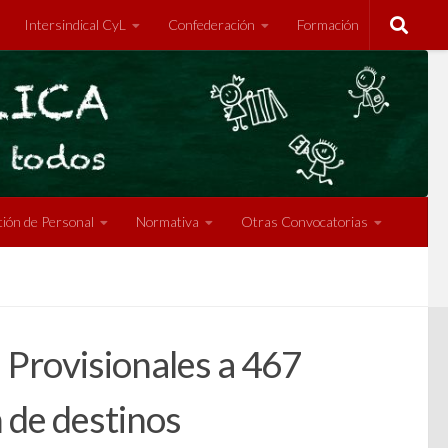
Intersindical CyL
Confederación
Formación
ión de Personal
Normativa
Otras Convocatorias
Provisionales a 467
 de destinos