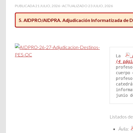
PUBLICADA
21 JULIO, 2026
· ACTUALIZADO
23 JULIO, 2026
5. AIDPRO/AIDPRA. Adjudicación Informatizada de De
La 
(4 pági
profeso
cuerpo 
profeso
catedrá
informa
junio d
Listados de
Ávila: