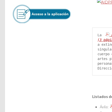
La 
(3 pági
a extin
singula
cuerpo 
artes p
persona
Direcci
Listados d
Ávila: