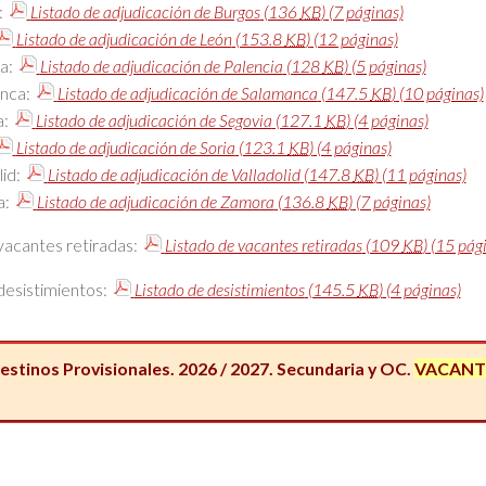
:
Listado de adjudicación de Burgos
(136
KB
)
(7 páginas)
Listado de adjudicación de León
(153.8
KB
)
(12 páginas)
ia:
Listado de adjudicación de Palencia
(128
KB
)
(5 páginas)
nca:
Listado de adjudicación de Salamanca
(147.5
KB
)
(10 páginas)
a:
Listado de adjudicación de Segovia
(127.1
KB
)
(4 páginas)
Listado de adjudicación de Soria
(123.1
KB
)
(4 páginas)
lid:
Listado de adjudicación de Valladolid
(147.8
KB
)
(11 páginas)
a:
Listado de adjudicación de Zamora
(136.8
KB
)
(7 páginas)
vacantes retiradas:
Listado de vacantes retiradas
(109
KB
)
(15 pági
desistimientos:
Listado de desistimientos
(145.5
KB
)
(4 páginas)
stinos Provisionales. 2026 / 2027. Secundaria y OC.
VACANTES