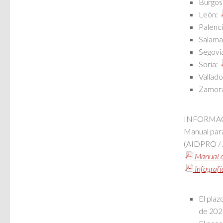
Burgos
León:
Palenc
Salama
Segovi
Soria:
Vallado
Zamor
INFORMAC
Manual para
(AIDPRO /
Manual de
Infografí
El plaz
de 2026