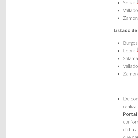
Soria:
Vallado
Zamor
Listado de
Burgos
León:
Salama
Vallado
Zamor
De conf
realiza
Portal
conform
dicha a
que par