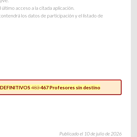
l@ve.
último acceso a la citada aplicación.
ontendrá los datos de participación y el listado de
s DEFINITIVOS
483
467 Profesores sin destino
Publicado el 10 de julio de 2026