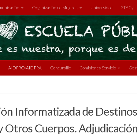
unicación
Organización de Mujeres
Universidad
STACyL
AIDPRO/AIDPRA
Concursillo
Comisiones Servicio
Gest
ón Informatizada de Destinos 
y Otros Cuerpos. Adjudicación