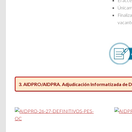
El acce
Únicame
Finaliz
vacante
3. AIDPRO/AIDPRA. Adjudicación Informatizada de De