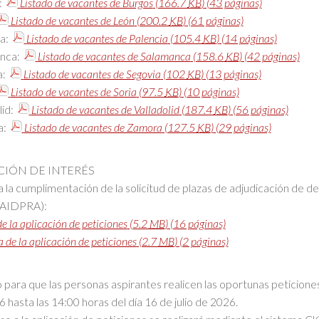
:
Listado de vacantes de Burgos
(166.7
KB
)
(43 páginas)
Listado de vacantes de León
(200.2
KB
)
(61 páginas)
ia:
Listado de vacantes de Palencia
(105.4
KB
)
(14 páginas)
nca:
Listado de vacantes de Salamanca
(158.6
KB
)
(42 páginas)
a:
Listado de vacantes de Segovia
(102
KB
)
(13 páginas)
Listado de vacantes de Soria
(97.5
KB
)
(10 páginas)
lid:
Listado de vacantes de Valladolid
(187.4
KB
)
(56 páginas)
a:
Listado de vacantes de Zamora
(127.5
KB
)
(29 páginas)
IÓN DE INTERÉS
 la cumplimentación de la solicitud de plazas de adjudicación de de
 AIDPRA):
 la aplicación de peticiones
(5.2
MB
)
(16 páginas)
a de la aplicación de peticiones
(2.7
MB
)
(2 páginas)
o para que las personas aspirantes realicen las oportunas peticione
 hasta las 14:00 horas del día 16 de julio de 2026.