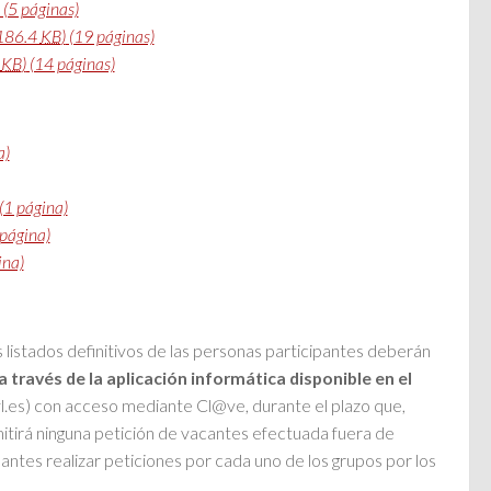
(5 páginas)
186.4
KB
)
(19 páginas)
7
KB
)
(14 páginas)
a)
(1 página)
página)
ina)
 listados definitivos de las personas participantes deberán
 través de la aplicación informática disponible en el
yl.es) con acceso mediante Cl@ve, durante el plazo que,
itirá ninguna petición de vacantes efectuada fuera de
pantes realizar peticiones por cada uno de los grupos por los