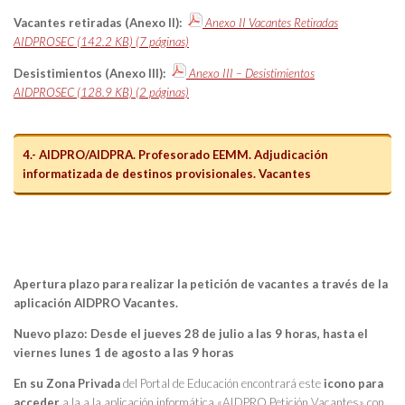
Vacantes retiradas (Anexo II):
Anexo II Vacantes Retiradas
AIDPROSEC (142.2 KB) (7 páginas)
Desistimientos (Anexo III):
Anexo III – Desistimientos
AIDPROSEC (128.9 KB) (2 páginas)
4.- AIDPRO/AIDPRA. Profesorado EEMM. Adjudicación
informatizada de destinos provisionales. Vacantes
Apertura plazo para realizar la petición de vacantes a través de la
aplicación AIDPRO Vacantes.
Nuevo plazo: Desde el jueves 28 de julio a las 9 horas, hasta el
viernes lunes 1 de agosto a las 9 horas
En su
Zona Privada
del Portal de Educación encontrará este
icono
para
acceder
a la a la aplicación informática «AIDPRO Petición Vacantes» con