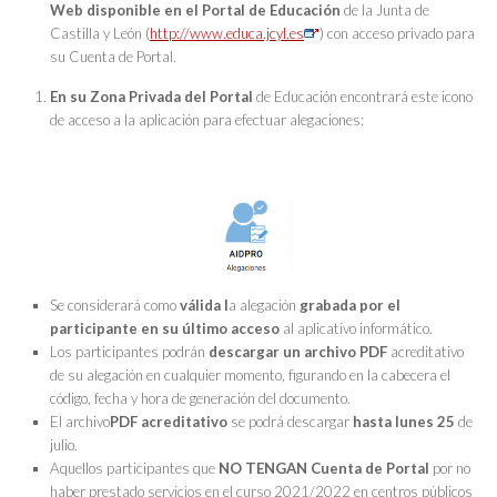
Web
disponible en el Portal de Educación
de la Junta de
Castilla y León (
http://www.educa.jcyl.es
) con
acceso privado
para
su Cuenta de Portal
.
En su
Zona Privada
del Portal
de Educación encontrará este icono
de acceso a la aplicación para efectuar alegaciones:
Se considerará como
válida
l
a alegación
grabada por el
participante
en su último acceso
al aplicativo informático.
Los participantes podrán
descargar un archivo PDF
acreditativo
de su alegación en cualquier momento, figurando en la cabecera el
código, fecha y hora de generación del documento.
El archivo
PDF acreditativo
se podrá descargar
hasta lunes 25
de
julio.
Aquellos participantes que
NO TENGAN Cuenta de Portal
por no
haber prestado servicios en el curso 2021/2022 en centros públicos