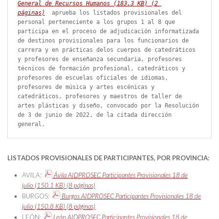
General de Recursos Humanos
 (183.3 
KB
)
 (2 
páginas)
 aprueba los listados provisionales del 
personal perteneciente a los grupos 1 al 8 que 
participa en el proceso de adjudicación informatizada 
de destinos provisionales para los funcionarios de 
carrera y en prácticas delos cuerpos de catedráticos 
y profesores de enseñanza secundaria, profesores 
técnicos de formación profesional, catedráticos y 
profesores de escuelas oficiales de idiomas, 
profesores de música y artes escénicas y 
catedráticos, profesores y maestros de taller de 
artes plásticas y diseño, convocado por la Resolución 
de 3 de junio de 2022, de la citada dirección 
general.
LISTADOS PROVISIONALES DE PARTICIPANTES, POR PROVINCIA:
AVILA:
Ávila AIDPROSEC Participantes Provisionales 18 de
julio
(150.1
KB
)
(8 páginas)
BURGOS:
Burgos AIDPROSEC Participantes Provisionales 18 de
julio
(150.8
KB
)
(8 páginas)
LEÓN:
León AIDPROSEC Participantes Provisionales 18 de