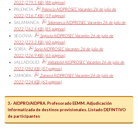
2022
(279.5
KB
)
(88 páginas)
PALENCIA:
Palencia AIDPROSEC Vacantes 26 de julio de
2022
(216.7
KB
)
(59 páginas)
SALAMANCA:
Salamanca AIDPROSEC Vacantes 26 de julio de
2022
(262.4
KB
)
(85 páginas)
SEGOVIA:
Segovia AIDPROSEC Vacantes 26 de julio de
2022
(223.3
KB
)
(60 páginas)
SORIA:
Soria AIDPROSEC Vacantes 26 de julio de
2022
(226.9
KB
)
(65 páginas)
VALLADOLID:
Valladolid AIDPROSEC Vacantes 26 de julio de
2022
(282
KB
)
(87 páginas)
ZAMORA:
Zamora AIDPROSEC Vacantes 26 de julio de
2022
(224
KB
)
(63 páginas)
3.- AIDPRO/AIDPRA. Profesorado EEMM. Adjudicación
informatizada de destinos provisionales. Listado DEFINTIVO
de participantes