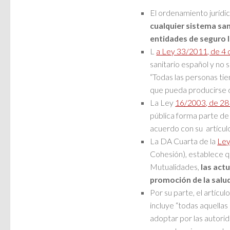
El ordenamiento jurídi
cualquier sistema san
entidades de seguro l
L
a Ley 33/2011, de 4 
sanitario español y no s
“Todas las personas tie
que pueda producirse d
La Ley
16/2003, de 28 
pública forma parte de 
acuerdo con su artículo
La DA Cuarta de la
Ley
Cohesión), establece q
Mutualidades,
las act
promoción de la salud
Por su parte, el artícul
incluye “todas aquellas
adoptar por las autorid