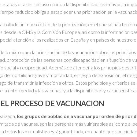
 etapas o fases. Incluso cuando la disponibilidad sea mayor, la imp
 tiempo reducido obliga a establecer una priorización en la vacunaci
rrollado un marco ético de la priorización, en el que se han tenido 
s desde la OMS y la Comisión Europea, así como la información b
ecial atención a los realizados en España y en países de nuestro e
o mixto para la priorización de la vacunación sobre los principios 
d, protección de las personas con discapacidad en situación de vul
io social y reciprocidad. Además de atender a los principios descri
esgo de morbilidad grave y mortalidad, el riesgo de exposición, el rie
go de transmitir la infección a otros. Estos principios y criterios s
la enfermedad y las vacunas, y a la disponibilidad y característica
DEL PROCESO DE VACUNACION
ealizada,
los grupos de población a vacunar por orden de priorid
limitada de vacunas, son las personas más vulnerables así como al p
n a todos los mutualistas está garantizada, en cuanto que son ciuda