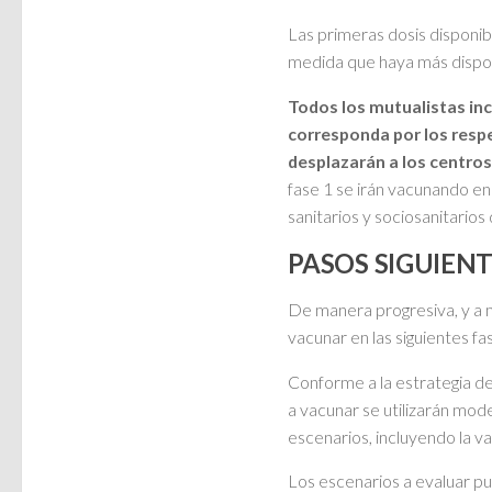
Las primeras dosis disponibl
medida que haya más disponi
Todos los mutualistas inc
corresponda por los respe
desplazarán a los centros
fase 1 se irán vacunando en
sanitarios y sociosanitarios
PASOS SIGUIEN
De manera progresiva, y a 
vacunar en las siguientes fa
Conforme a la estrategia d
a vacunar se utilizarán mod
escenarios, incluyendo la v
Los escenarios a evaluar pu