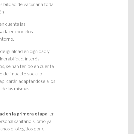
osibilidad de vacunar a toda
ón
en cuenta las
asada en modelos
ntorno.
de igualdad en dignidad y
nerabilidad, interés
tos, se han tenido en cuenta
sgo de impacto social o
e aplicarán adaptándose a los
s de las mismas.
ad en la primera etapa
, en
ersonal sanitario. Como ya
danos protegidos por el