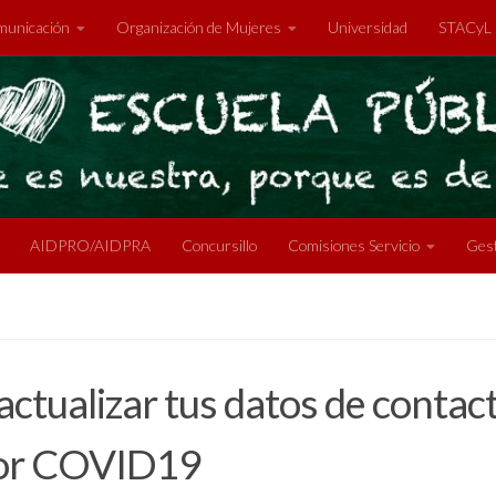
unicación
Organización de Mujeres
Universidad
STACyL
AIDPRO/AIDPRA
Concursillo
Comisiones Servicio
Gest
ctualizar tus datos de conta
por COVID19