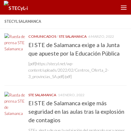
Saltar al contenido
STECYL SALAMANCA
COMUNICADOS
/
STE SALAMANCA
6 MARZO, 2022
El STE de Salamanca exige a la Junta
que apueste por la Educación Pública
[pdf]https://stecyl.net/wp-
content/uploads/2022/02/Centros_Oferta_2-
3_provincias_SA.pdf[/pdf]
STE SALAMANCA
14 ENERO, 2022
El STE de Salamanca exige más
seguridad en las aulas tras la explosión
de contagios
STEs alerta de que la relajación del protocolo para poner