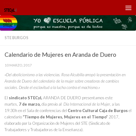
Saltar al contenido
STE BURGOS
Calendario de Mujeres en Aranda de Duero
10 MARZO, 2017
«Del abolicionismo a las violencias. Rosa Alcubilla arropó la presentación en
Aranda de Duero del calendario de la mujer sobre creadoras de cambios
sociales. Desde el esclavitud a la lucha contra el machismo.»
El
sindicato STECyL
ARANDA DE DUERO presentamos este
martes,
7 de marzo,
día previo al
Día Internacional de la Mujer
, a las
19:30h en el Sala de conferencias del
Centro Cultural Caja de Burgos
el
calendario
“Tiempo de Mujeres, Mujeres en el Tiempo”
2017,
elaborado por la Organización de Mujeres del STE (Sindicato de
Trabajadores y Trabajadoras de la Enseñanza).