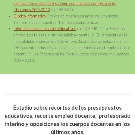
dignificar la escuela pública Leer Comunicado Completo STEs
Elecciones 20D 2013
(pdf 480 KB)
Diptico informativo
Crónica de recortes en un quinquenio negro.
Tiempo de saldar cuentas. Tiempo de compromisos
Informe sobre los recortes educativos
(pdf 2,5 MB) 1. La Pérdida de
empleo. Los tajazos al empleo público docente. 2. El incremento de la
inestabilidad y precariedad del empleo: la práctica congelación de las
OEP docentes y las elevadas tasas de interinidad en el empleo público
docente. 3. Los Recortes en los Presupuestos educativos en el periodo
2009-2013.
Estudio sobre recortes de los presupuestos
educativos, recorte empleo docente, profesorado
interino y oposiciones los cuerpos docentes en los
últimos años.