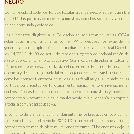
NEGRO
Con la llegada al poder del Partido Popular tras las elecciones de noviembre
de 2011, las políticas de recortes a nuestros derechos sociales y laborales
se han acentuado y extendido.
Los tijeretazos dirigidos a la Educación se adelantan en varias CCAA
gobernadas mayoritariamente por el PP y después se extienden y
generalizan con la aplicación de las medias impuestas en el Real Decreto-
ley 14/2012, de 20 de abril, de medidas urgentes de racionalización del
gasto público en el ámbito educativo. Sus medidas dirigidas a reducir el
número de profesores/as por la vía del incremento de ratios, del horario de
docencia y de nuestra jornada laboral o dejando de cubrir sustituciones, así
como los intensos tijeretazos en ayudas a las familias y al alumnado, en las
partidas para gastos de funcionamiento, equipamiento e inversiones en
centros públicos han ocasionado un retroceso presupuestario y laboral sin
precedentes y sacaron a la calle masivamente a la ciudadanía, en especial
a toda la comunidad educativa.
El conjunto de la enseñanza, y fundamentalmente la educación pública, han
sido sometidas en el periodo 2010-13 a un recorte presupuestario sin
precedentes de más de siete mil millones de euros. El balance nos deja un
retroceso de unos nueve años en los presupuestos dedicados a la