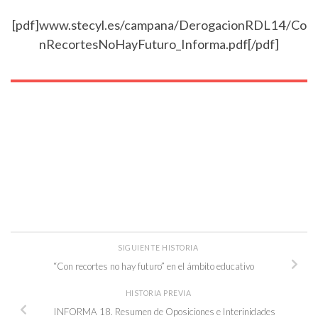
[pdf]www.stecyl.es/campana/DerogacionRDL14/Co
nRecortesNoHayFuturo_Informa.pdf[/pdf]
SIGUIENTE HISTORIA
“Con recortes no hay futuro” en el ámbito educativo
HISTORIA PREVIA
INFORMA 18. Resumen de Oposiciones e Interinidades