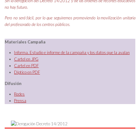
Sin la derogación del Decreto 14/2012 y de las
órdenes de recortes educativos
no hay futuro.
Pero no será
fácil, por lo que seguiremos promoviendo la movilización
unitaria
del profesorado de los centros públicos.
Materiales Campaña
I
nform
a. Estudio e informe de la campaña y los datos que la avalan
Cartel en JPG
Cartel en PDF
Díptico en PDF
Difusión
Redes
Prensa