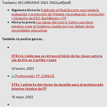
Traslados-SECUNDARIA-2021-2022.pdf[/pdf]
Siguiente historia
Publicado el Real Decreto que regula la
evaluación y promoción de Primaria y la evaluación, promoción
y titulación de ESO, Bachillerato y FP
Historia previa
Las plazas del ciclo 0-3 años que tiene
previsto crear el Gobierno queda muy por debajo de las
necesidades educativas
También te podría gustar...
STECyL-i pide que se retrase el inicio de las clases ante la
ola de frío en Castilla y León
10 enero, 2021
STEs-i advierte del riesgo de despido para el profesorado
interino técnico de FP
31 mayo, 2022