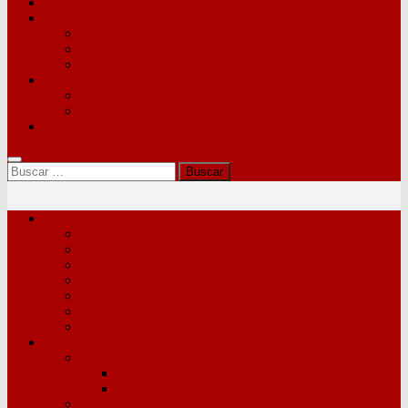
STACyL
Intersindical CyL
Comunicación de la Intersindical CyL
STACyL
Sindicato Ferroviario
Confederación
Confederación Intersindical
STES-i
Formación
Buscar:
Personal Interino
AIVI
AISI
Listas Extraordinarias y Dinámicas
Consulta en línea
Bolsas de Trabajo
Otras bolsas docentes
Resoluciones y avisos
Oposiciones
Maestras/os
Oposición 2025
Anteriores
PES y otros cuerpos