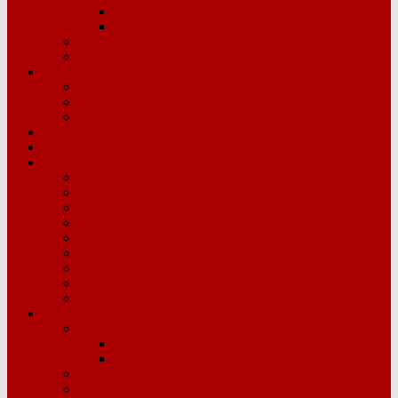
Oposición 2026
Anteriores
Inspección
Otras CCAA
Concurso Traslados
Concurso 25-26
Anteriores
Plantillas y Vacantes
AIDPRO/AIDPRA
Concursillo
Comisiones Servicio
Humanitarias
Determinados Puestos
Bilingües
Centros Militares
Mentores Tecnológicos
Competencia Matemática y Lectora
Inspectores Accidentales
Directores
CFIEs
Gestión de Personal
Retribuciones
Salario, trienios, sexenios
Carrera Profesional
Moscosos
Vacaciones, permisos y licencias