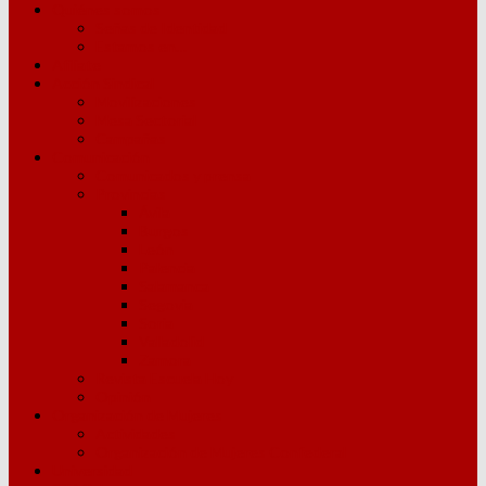
Quiénes somos
Señas de Identidad
Estamos en…
Afíliate
Acción Sindical
Movilizaciones
Mesa Sectorial
Campañas
Comunicación
Comunicados y prensa
Provincias
Ávila
Burgos
León
Palencia
Salamanca
Segovia
Soria
Valladolid
Zamora
Revista Escuela Hoy
Opinión
Organización de Mujeres
Actividades
Organización de Mujeres Confederal
Universidad