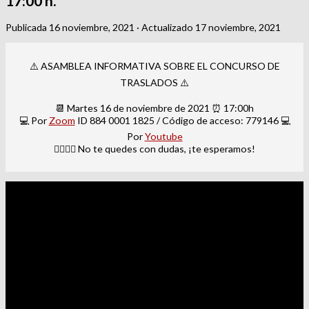
17:00 h.
Publicada
16 noviembre, 2021
· Actualizado
17 noviembre, 2021
⚠️ ASAMBLEA INFORMATIVA SOBRE EL CONCURSO DE
TRASLADOS ⚠️
📆 Martes 16 de noviembre de 2021 ⏰ 17:00h
💻 Por
Zoom
ID 884 0001 1825 / Código de acceso: 779146 💻
Por
Youtube
🙋‍♀️🙋‍♂️ No te quedes con dudas, ¡te esperamos!