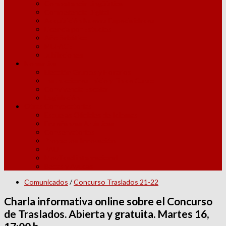
Competencia Lingüística
Competencia Digital
Adquisición Nuevas Especialidades
Licencia por Estudios
Año Sabático
MUFACE
Jubilaciones
Normativa
Elección Grupos y Horarios
Instrucciones Inicio y Fin de Curso
Convivencia Escolar
Legislación
Otras Convocatorias
Escuelas Oficiales de Idiomas
Enseñanzas Artísticas
Conservatorios
Proyectos Innovación
PAU
Movilidad internacional
Becas y Ayudas
Comunicados
/
Concurso Traslados 21-22
Charla informativa online sobre el Concurso
de Traslados. Abierta y gratuita. Martes 16,