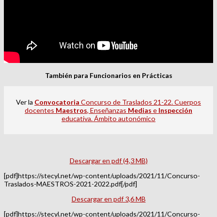
También para Funcionarios en Prácticas
Ver la
Convocatoria
Concurso de Traslados 21-22. Cuerpos
docentes
Maestros
, Enseñanzas
Medias
e
Inspección
educativa. Ámbito autonómico
Descargar en pdf (4,3 MB)
[pdf]https://stecyl.net/wp-content/uploads/2021/11/Concurso-
Traslados-MAESTROS-2021-2022.pdf[/pdf]
Descargar en pdf 3,6 MB
[pdf]https://stecyl.net/wp-content/uploads/2021/11/Concurso-