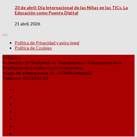
23 de abril: Día Internacional de las Niñas en las TICs. La
Educación como Puente Digital
21 abril, 2026
Política de Privacidad y aviso legal
Política de Cookies
STECyL-i
Federación de Sindicatos de Trabajadoras y Trabajadores de la
Enseñanza de Castilla y León, intersindical
Pasaje de la Marquesina, 11 - (47004) Valladolid
Teléfono: 983 33 82 23