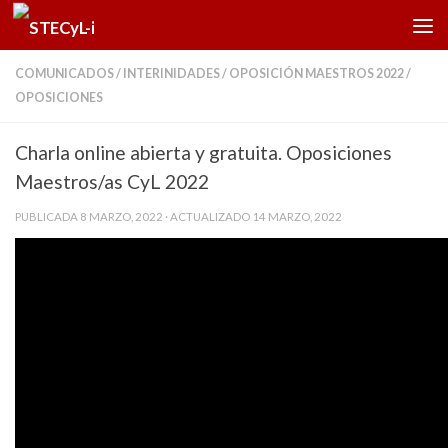
Saltar al contenido
COMUNICADOS
/
INTERINIDADES
/
OPOSICIÓN MAESTROS 2022
/
OPOSICIONES
Charla online abierta y gratuita. Oposiciones
Maestros/as CyL 2022
PUBLICADA
8 MARZO, 2022
· ACTUALIZADO
14 MARZO, 2022