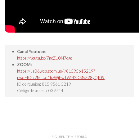
Canal Youtube:
https://youtu.be/7noZU0N7dgc
ZOOM:
https://us06web.zoom.us/j/81595615219?
pwd=RGx2MllUd1hzWjEwTWl4SDMvZ28yQT09
ID de reunión: 815 9561 5219
Código de acceso: 039744
SIGUIENTE HISTORIA