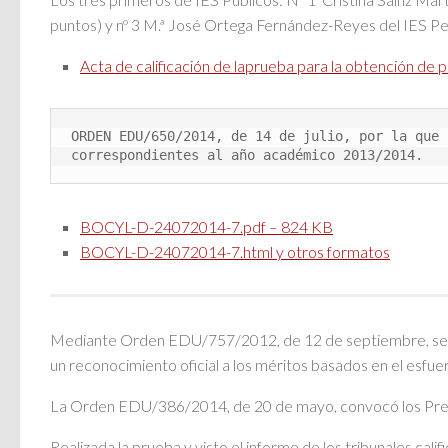
puntos) y nº 3 M.ª José Ortega Fernández-Reyes del IES Pe
Acta de calificación de laprueba para la obtención de
ORDEN EDU/650/2014, de 14 de julio, por la que 
correspondientes al año académico 2013/2014.
BOCYL-D-24072014-7.pdf – 824 KB
BOCYL-D-24072014-7.html y otros formatos
Mediante Orden EDU/757/2012, de 12 de septiembre, se crea
un reconocimiento oficial a los méritos basados en el esfu
La Orden EDU/386/2014, de 20 de mayo, convocó los Premi
Realizada la prueba y visto el informe de los tribunales c