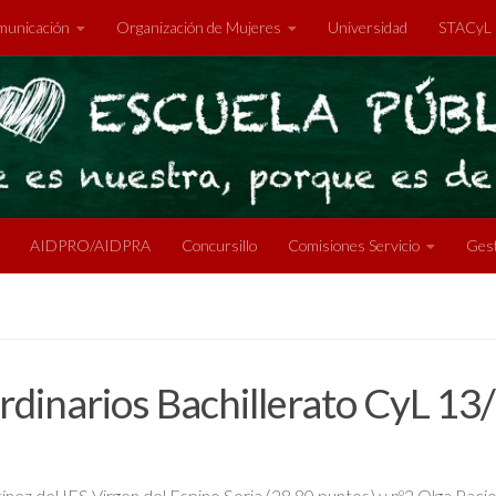
unicación
Organización de Mujeres
Universidad
STACyL
AIDPRO/AIDPRA
Concursillo
Comisiones Servicio
Gest
dinarios Bachillerato CyL 13
ínez del IES Virgen del Espino Soria (28,80 puntos) y nº2 Olga Pac