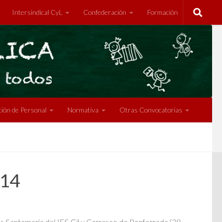
Intersindical CyL
Confederación
Formación
ión de Personal
Normativa
Otras Convocatorias
/14
ios Santamaría del IES Gil y Carrasco de Ponferrada (28