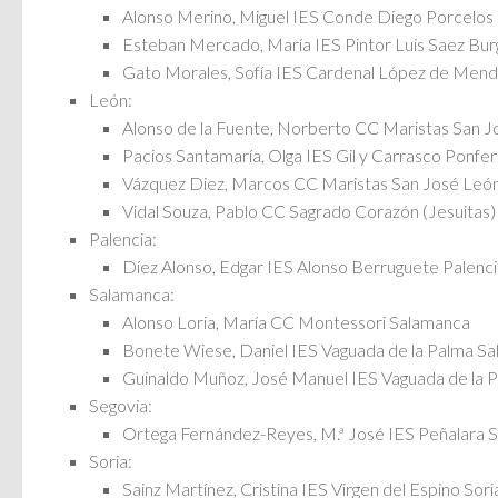
Alonso Merino, Miguel IES Conde Diego Porcelos
Esteban Mercado, María IES Pintor Luis Saez Bur
Gato Morales, Sofía IES Cardenal López de Men
León:
Alonso de la Fuente, Norberto CC Maristas San 
Pacios Santamaría, Olga IES Gil y Carrasco Ponfe
Vázquez Diez, Marcos CC Maristas San José Leó
Vidal Souza, Pablo CC Sagrado Corazón (Jesuitas
Palencia:
Díez Alonso, Edgar IES Alonso Berruguete Palenci
Salamanca:
Alonso Loria, María CC Montessori Salamanca
Bonete Wiese, Daniel IES Vaguada de la Palma S
Guinaldo Muñoz, José Manuel IES Vaguada de la 
Segovia:
Ortega Fernández-Reyes, M.ª José IES Peñalara S
Soria:
Sainz Martínez, Cristina IES Virgen del Espino Sori