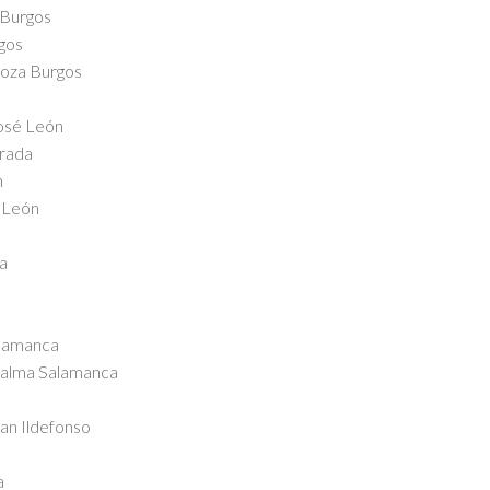
 Burgos
gos
doza Burgos
José León
rrada
n
) León
a
alamanca
Palma Salamanca
an Ildefonso
a