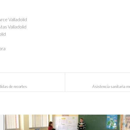
ce Valladolid
as Valladolid
olid
ora
idas de recortes
Asistencia sanitaria mu