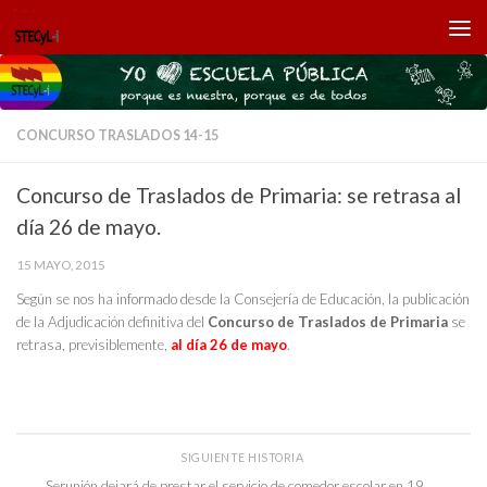
Saltar al contenido
CONCURSO TRASLADOS 14-15
Concurso de Traslados de Primaria: se retrasa al
día 26 de mayo.
15 MAYO, 2015
Según se nos ha informado desde la Consejería de Educación, la publicación
de la Adjudicación definitiva del
Concurso de Traslados de Primaria
se
retrasa, previsiblemente,
al día 26 de mayo
.
SIGUIENTE HISTORIA
Serunión dejará de prestar el servicio de comedor escolar en 19