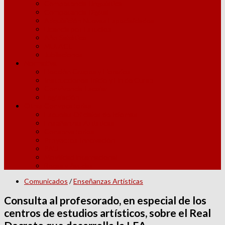
Competencia Lingüística
Competencia Digital
Adquisición Nuevas Especialidades
Licencia por Estudios
Año Sabático
MUFACE
Jubilaciones
Normativa
Elección Grupos y Horarios
Instrucciones Inicio y Fin de Curso
Convivencia Escolar
Legislación
Otras Convocatorias
Escuelas Oficiales de Idiomas
Enseñanzas Artísticas
Conservatorios
Proyectos Innovación
PAU
Movilidad internacional
Becas y Ayudas
Comunicados
/
Enseñanzas Artísticas
Consulta al profesorado, en especial de los
centros de estudios artísticos, sobre el Real