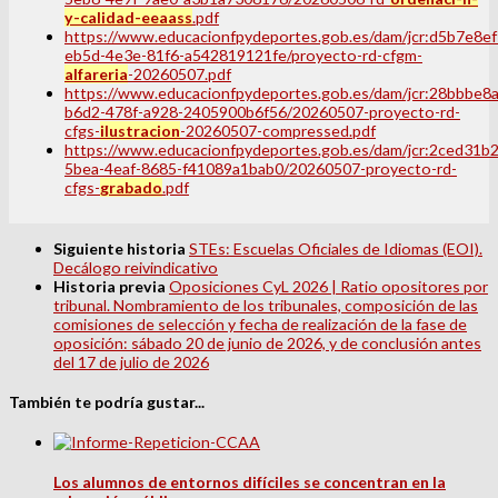
y-calidad-eeaass
.pdf
https://www.educacionfpydeportes.gob.es/dam/jcr:d5b7e8ef
eb5d-4e3e-81f6-a542819121fe/proyecto-rd-cfgm-
alfareria
-20260507.pdf
https://www.educacionfpydeportes.gob.es/dam/jcr:28bbbe8a
b6d2-478f-a928-2405900b6f56/20260507-proyecto-rd-
cfgs-
ilustracion
-20260507-compressed.pdf
https://www.educacionfpydeportes.gob.es/dam/jcr:2ced31b2
5bea-4eaf-8685-f41089a1bab0/20260507-proyecto-rd-
cfgs-
grabado
.pdf
Siguiente historia
STEs: Escuelas Oficiales de Idiomas (EOI).
Decálogo reivindicativo
Historia previa
Oposiciones CyL 2026 | Ratio opositores por
tribunal. Nombramiento de los tribunales, composición de las
comisiones de selección y fecha de realización de la fase de
oposición: sábado 20 de junio de 2026, y de conclusión antes
del 17 de julio de 2026
También te podría gustar...
Los alumnos de entornos difíciles se concentran en la