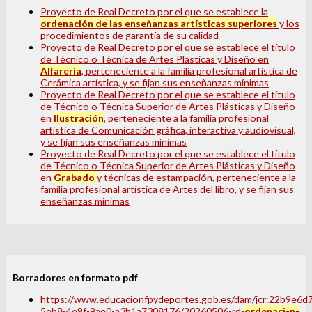
Proyecto de Real Decreto por el que se establece la
ordenación de las enseñanzas artísticas superiores
y los
procedimientos de garantía de su calidad
Proyecto de Real Decreto por el que se establece el título
de Técnico o Técnica de Artes Plásticas y Diseño en
Alfarería
, perteneciente a la familia profesional artística de
Cerámica artística, y se fijan sus enseñanzas mínimas
Proyecto de Real Decreto por el que se establece el título
de Técnico o Técnica Superior de Artes Plásticas y Diseño
en
Ilustración
, perteneciente a la familia profesional
artística de Comunicación gráfica, interactiva y audiovisual,
y se fijan sus enseñanzas mínimas
Proyecto de Real Decreto por el que se establece el título
de Técnico o Técnica Superior de Artes Plásticas y Diseño
en
Grabado
y técnicas de estampación, perteneciente a la
familia profesional artística de Artes del libro, y se fijan sus
enseñanzas mínimas
Borradores en formato pdf
https://www.educacionfpydeportes.gob.es/dam/jcr:22b9e6d
5eb8-4e9f-9ae0-a3b1a7308176/20260506-rd-
ordenaci-n-