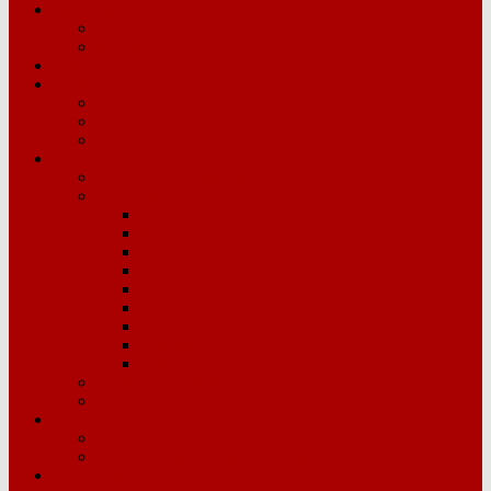
Quiénes somos
Señas de Identidad
Estamos en…
Afíliate
Acción Sindical
Movilizaciones
Mesa Sectorial
Campañas
Comunicación
Comunicados y prensa
Provincias
Ávila
Burgos
León
Palencia
Salamanca
Segovia
Soria
Valladolid
Zamora
Revista Escuela Hoy
Opinión
Organización de Mujeres
Actividades
Organización de Mujeres Confederal
Universidad