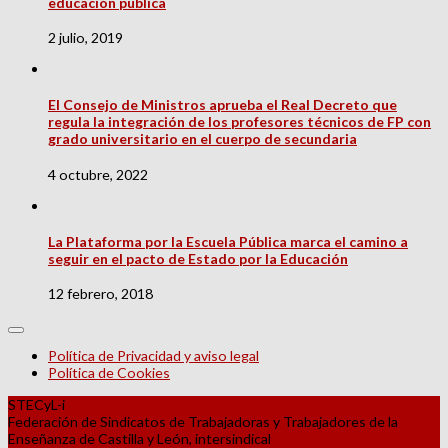
educación pública
2 julio, 2019
El Consejo de Ministros aprueba el Real Decreto que
regula la integración de los profesores técnicos de FP con
grado universitario en el cuerpo de secundaria
4 octubre, 2022
La Plataforma por la Escuela Pública marca el camino a
seguir en el pacto de Estado por la Educación
12 febrero, 2018
Política de Privacidad y aviso legal
Política de Cookies
STECyL-i
Federación de Sindicatos de Trabajadoras y Trabajadores de la
Enseñanza de Castilla y León, intersindical