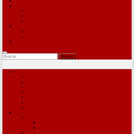
STACyL
Intersindical CyL
Comunicación de la Intersindical CyL
STACyL
Sindicato Ferroviario
Confederación
Confederación Intersindical
STES-i
Formación
Buscar:
Personal Interino
AIVI
AISI
Listas Extraordinarias y Dinámicas
Consulta en línea
Bolsas de Trabajo
Otras bolsas docentes
Resoluciones y avisos
Oposiciones
Maestras/os
Oposición 2025
Anteriores
PES y otros cuerpos