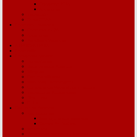
Oposición 2026
Anteriores
Inspección
Otras CCAA
Concurso Traslados
Concurso 25-26
Anteriores
Plantillas y Vacantes
AIDPRO/AIDPRA
Concursillo
Comisiones Servicio
Humanitarias
Determinados Puestos
Bilingües
Centros Militares
Mentores Tecnológicos
Competencia Matemática y Lectora
Inspectores Accidentales
Directores
CFIEs
Gestión de Personal
Retribuciones
Salario, trienios, sexenios
Carrera Profesional
Moscosos
Vacaciones, permisos y licencias