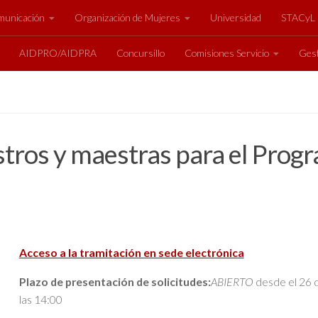
unicación
Organización de Mujeres
Universidad
STACyL
AIDPRO/AIDPRA
Concursillo
Comisiones Servicio
Gest
stros y maestras para el Progr
Acceso a la tramitación en sede electrónica
Plazo de presentación de solicitudes:
ABIERTO
desde el 26 d
las 14:00