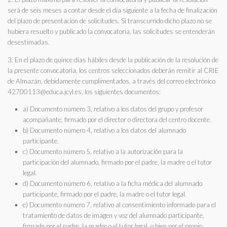
será de seis meses a contar desde el día siguiente a la fecha de finalización
del plazo de presentación de solicitudes. Si transcurrido dicho plazo no se
hubiera resuelto y publicado la convocatoria, las solicitudes se entenderán
desestimadas.
3. En el plazo de quince días hábiles desde la publicación de la resolución de
la presente convocatoria, los centros seleccionados deberán remitir al CRIE
de Almazán, debidamente cumplimentados, a través del correo electrónico
42700113@educa.jcyl.es, los siguientes documentos:
a) Documento número 3, relativo a los datos del grupo y profesor
acompañante, firmado por el director o directora del centro docente.
b) Documento número 4, relativo a los datos del alumnado
participante.
c) Documento número 5, relativo a la autorización para la
participación del alumnado, firmado por el padre, la madre o el tutor
legal.
d) Documento número 6, relativo a la ficha médica del alumnado
participante, firmado por el padre, la madre o el tutor legal.
e) Documento número 7, relativo al consentimiento informado para el
tratamiento de datos de imagen y voz del alumnado participante,
firmado por el padre, la madre o el tutor legal, o bien por el propio