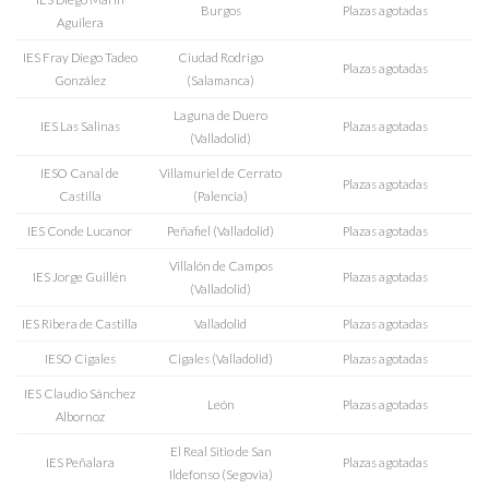
Burgos
Plazas agotadas
Aguilera
IES Fray Diego Tadeo
Ciudad Rodrigo
Plazas agotadas
González
(Salamanca)
Laguna de Duero
IES Las Salinas
Plazas agotadas
(Valladolid)
IESO Canal de
Villamuriel de Cerrato
Plazas agotadas
Castilla
(Palencia)
IES Conde Lucanor
Peñafiel (Valladolid)
Plazas agotadas
Villalón de Campos
IES Jorge Guillén
Plazas agotadas
(Valladolid)
IES Ribera de Castilla
Valladolid
Plazas agotadas
IESO Cigales
Cigales (Valladolid)
Plazas agotadas
IES Claudio Sánchez
León
Plazas agotadas
Albornoz
El Real Sitio de San
IES Peñalara
Plazas agotadas
Ildefonso (Segovia)