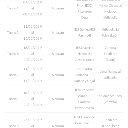
04/02/2019
Pirón IESO
Mayor (Segovia)
Turno 4
al
Almazán
Ribera del
Mojados
08/02/2019
Cega
(Valladolid)
11/02/2019
IES Galileo IES
Valladolid La
Turno 5
al
Almazán
Ramiro II
Robla (León)
15/02/2019
18/02/2019
IES Maestro
Zamora
Turno 6
al
Almazán
Haedo IES
Bembibre
22/02/2019
Álvaro Yáñez
(León)
11/03/2019
IES Cauca
Coca (Segovia)
Turno 7
al
Almazán
Romana IES
Valladolid
15/03/2019
Ramón y Cajal
IES Francisco
18/03/2019
Salinas IES
Salamanca Toro
Turno 8
al
Almazán
Cardenal
(Zamora)
22/03/2019
Pardo Tavera
IES El Señor de
25/03/2019
Bembibre
Bembibre IES
Turno 9
al
Almazán
(León) Íscar