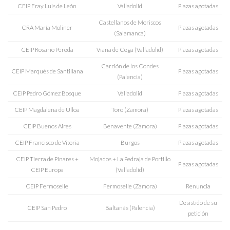
CEIP Fray Luis de León
Valladolid
Plazas agotadas
Castellanos de Moriscos
CRA María Moliner
Plazas agotadas
(Salamanca)
CEIP Rosario Pereda
Viana de Cega (Valladolid)
Plazas agotadas
Carrión de los Condes
CEIP Marqués de Santillana
Plazas agotadas
(Palencia)
CEIP Pedro Gómez Bosque
Valladolid
Plazas agotadas
CEIP Magdalena de Ulloa
Toro (Zamora)
Plazas agotadas
CEIP Buenos Aires
Benavente (Zamora)
Plazas agotadas
CEIP Francisco de Vitoria
Burgos
Plazas agotadas
CEIP Tierra de Pinares +
Mojados + La Pedraja de Portillo
Plazas agotadas
CEIP Europa
(Valladolid)
CEIP Fermoselle
Fermoselle (Zamora)
Renuncia
Desistido de su
CEIP San Pedro
Baltanás (Palencia)
petición