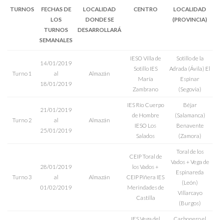
TURNOS
FECHAS DE
LOCALIDAD
CENTRO
LOCALIDAD
LOS
DONDE SE
(PROVINCIA)
TURNOS
DESARROLLARÁ
SEMANALES
IESO Villa de
Sotillo de la
14/01/2019
Sotillo IES
Adrada (Ávila) El
Turno 1
al
Almazán
María
Espinar
18/01/2019
Zambrano
(Segovia)
IES Río Cuerpo
Béjar
21/01/2019
de Hombre
(Salamanca)
Turno 2
al
Almazán
IESO Los
Benavente
25/01/2019
Salados
(Zamora)
Toral de los
CEIP Toral de
Vados + Vega de
28/01/2019
los Vados +
Espinareda
Turno 3
al
Almazán
CEIP Piñera IES
(León)
01/02/2019
Merindades de
Villarcayo
Castilla
(Burgos)
IES Vega del
Carbonero el