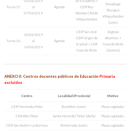
03/06/2019
los Escuderos +
Pampliega
Turno 15
al
Ágreda
CEIP Rey
(Burgos)
07/06/2019
Wamba CRA de
Villaquilambre
Villaquilambre
(León)
CEIP San José
Segovia
10/06/2019
CEIP Virgen de
Alcañices +
Turno 16
al
Ágreda
la Salud + CRA
Nuez de Aliste
14/06/2019
Nuez de Aliste
(Zamora)
ANEXO II: Centros docentes públicos de Educación
Primaria
excluidos
Centro
Localidad (Provincia)
Motivo
CEIP Menéndez Pidal
Bembibre (León)
Plazas agotadas
CRA Alto Tiétar
Santa María del Tiétar (Ávila)
Plazas agotadas
CEIP San Andrés-La Borreca
Ponferrada (León)
Plazas agotadas