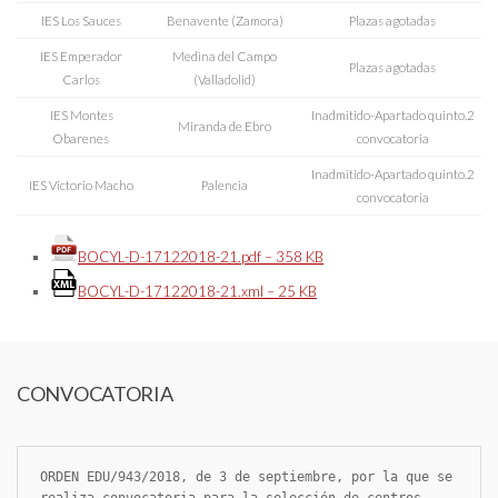
IES Los Sauces
Benavente (Zamora)
Plazas agotadas
IES Emperador
Medina del Campo
Plazas agotadas
Carlos
(Valladolid)
IES Montes
Inadmitido-Apartado quinto.2
Miranda de Ebro
Obarenes
convocatoria
Inadmitido-Apartado quinto.2
IES Victorio Macho
Palencia
convocatoria
BOCYL-D-17122018-21.pdf – 358 KB
BOCYL-D-17122018-21.xml – 25 KB
CONVOCATORIA
ORDEN EDU/943/2018, de 3 de septiembre, por la que se 