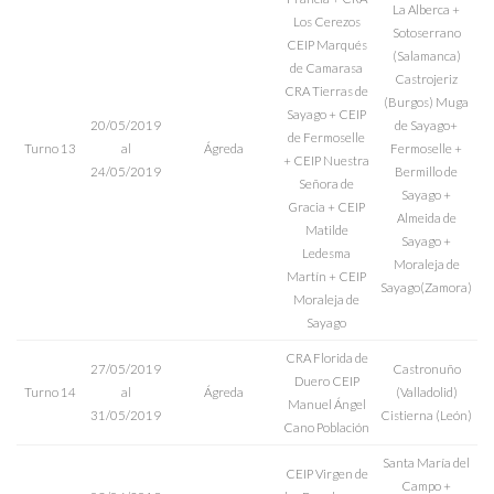
La Alberca +
Los Cerezos
Sotoserrano
CEIP Marqués
(Salamanca)
de Camarasa
Castrojeriz
CRA Tierras de
(Burgos) Muga
Sayago + CEIP
20/05/2019
de Sayago+
de Fermoselle
Turno 13
al
Ágreda
Fermoselle +
+ CEIP Nuestra
24/05/2019
Bermillo de
Señora de
Sayago +
Gracia + CEIP
Almeida de
Matilde
Sayago +
Ledesma
Moraleja de
Martín + CEIP
Sayago(Zamora)
Moraleja de
Sayago
CRA Florida de
27/05/2019
Castronuño
Duero CEIP
Turno 14
al
Ágreda
(Valladolid)
Manuel Ángel
31/05/2019
Cistierna (León)
Cano Población
Santa María del
CEIP Virgen de
Campo +