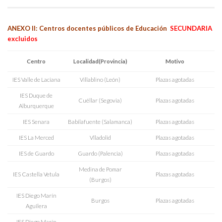
ANEXO II: Centros docentes públicos de Educación
SECUNDARIA
excluidos
Centro
Localidad(Provincia)
Motivo
IES Valle de Laciana
Villablino (León)
Plazas agotadas
IES Duque de
Cuéllar (Segovia)
Plazas agotadas
Alburquerque
IES Senara
Babilafuente (Salamanca)
Plazas agotadas
IES La Merced
Vlladolid
Plazas agotadas
IES de Guardo
Guardo (Palencia)
Plazas agotadas
Medina de Pomar
IES Castella Vetula
Plazas agotadas
(Burgos)
IES Diego Marín
Burgos
Plazas agotadas
Aguilera
IES Diego Marín