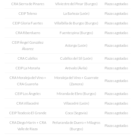
CRA Sierra de Pinares
Vilviestre del Pinar (Burgos)
Plazas agotadas
CEIP Teleno
La Bañeza (León)
Plazas agotadas
CEIP Gloria Fuertes
Villalbilla de Burgos (Burgos)
Plazas agotadas
CRA Riberduero
Fuentespina (Burgos)
Plazas agotadas
CEIP Ángel González
Astorga (León)
Plazas agotadas
Álvarez
CRA Cubillos
Cubillos del Sil (León)
Plazas agotadas
CEIP La Moraña
Arévalo (Ávila)
Plazas agotadas
CRA Moraleja del Vino +
Moraleja del Vino + Guarrate
Plazas agotadas
CRA Guareña
(Zamora)
CEIP Los Ángeles
Miranda de Ebro (Burgos)
Plazas agotadas
CRA Villacedré
Villacedré (León)
Plazas agotadas
CEIP Teodosio El Grande
Coca (Segovia)
Plazas agotadas
CRA Diego Marín + CRA
Peñaranda de Duero + Milagros
Plazas agotadas
Valle de Riaza
(Burgos)