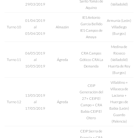
Santo Tomás de
29/03/2019
(Valladolid)
Aquino
IES Antonio
01/04/2019
Armunia (León)
García Bellido
Turno 10
al
Almazán
Villadiego
IES Campos de
05/04/2019
(Burgos)
Amaya
Medina de
06/05/2019
CRA Campos
Rioseco
Turno 11
al
Ágreda
Góticos CRA La
(Valladolid)
10/05/2019
Demanda
Huerta de Rey
(Burgos)
Villablino +
CEIP
Villaseca de
Generación del
13/05/2019
Laciana +
27+ CEIP El
Turno 12
al
Ágreda
Huergas de
Campo + CRA
17/05/2019
Babia (León)
Babia CEIP El
Guardo
Otero
(Palencia)
CEIP Sierra de
Francia + CRA