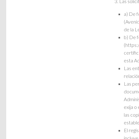
3. Las soli
a) De f
(Avenid
de la L
b) De f
(https:
certifi
esta Ad
Las ent
relació
Las per
documen
Adminis
exija o
las cop
estable
El regi
incluye