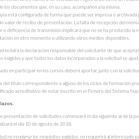
e los documentos que, en su caso, acompañen a la misma.
pia está configurada de forma que puede ser impresa o archivada po
o valor de recibo de presentación. La falta de recepción del mensa
r o deficiencia de transmisión implicará que no se ha producido la
ación en otro momento o utilizando otros medios disponibles.
tud incluirá la declaración responsable del solicitante de que acept
os exigidos y que todos los datos incorporados a la solicitud se ajusta
sado en participar en los cursos deberá aportar, junto con la solicit
a del título correspondiente a alguno de los ciclos de formación profe
ificado acreditativo de estar inscrito en el Fichero del Sistema Nac
lazos.
de presentación de solicitudes comenzará el día siguiente al de la pub
alizará el día 10 de agosto de 2018.
icitud no reuniese los requisitos exigidos, se requerirá al interesado p