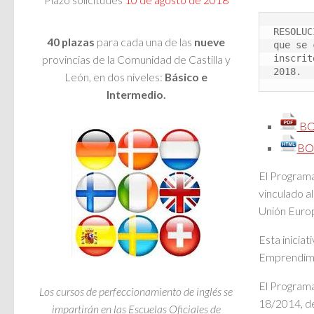
RESOLUC
40 plazas
para cada una de las
nueve
que se 
provincias de la Comunidad de Castilla y
inscrit
2018.
León, en dos niveles:
Básico e
Intermedio.
BO
BOC
El Programa
vinculado a
Unión Euro
Esta iniciat
Emprendimie
El Programa
Los cursos de perfeccionamiento de inglés se
18/2014, de
impartirán en las Escuelas Oficiales de