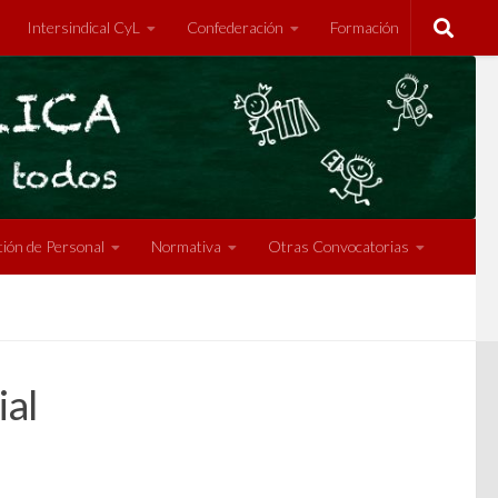
Intersindical CyL
Confederación
Formación
ión de Personal
Normativa
Otras Convocatorias
ial