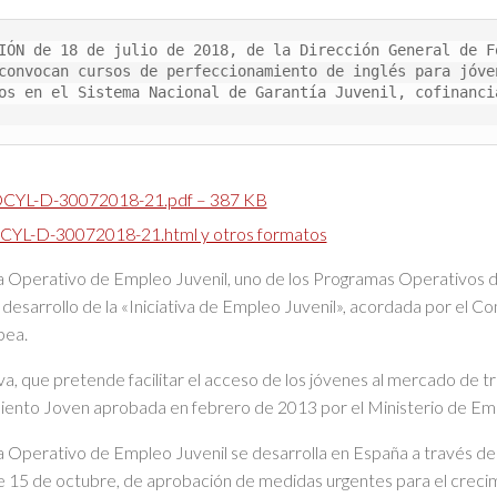
IÓN de 18 de julio de 2018, de la Dirección General de F
convocan cursos de perfeccionamiento de inglés para jóve
os en el Sistema Nacional de Garantía Juvenil, cofinanci
CYL-D-30072018-21.pdf – 387 KB
YL-D-30072018-21.html y otros formatos
 Operativo de Empleo Juvenil, uno de los Programas Operativos d
l desarrollo de la «Iniciativa de Empleo Juvenil», acordada por el C
pea.
iva, que pretende facilitar el acceso de los jóvenes al mercado de 
nto Joven aprobada en febrero de 2013 por el Ministerio de Empl
 Operativo de Empleo Juvenil se desarrolla en España a través del
 15 de octubre, de aprobación de medidas urgentes para el crecimie