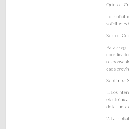
Quinto.– Cri
Los solicit
solicitudes
Sexto.– Coo
Para asegur
coordinador
responsable
cada provin
Séptimo.– S
1. Los inte
electrónica
de la Junta 
2. Las solic