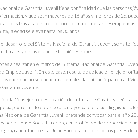
Nacional de Garantía Juvenil tiene por finalidad que las personas j
 formación, y que sean mayores de 16 años y menores de 25, pueda
prácticas tras acabar la educación formal o quedar desempleadas. 
33%, la edad se eleva hasta los 30 años.
n el desarrollo del Sistema Nacional de Garantía Juvenil, se ha ten
ucturales y de Inversión de la Unión Europea.
ones a realizar en el marco del Sistema Nacional de Garantía Juveni
e Empleo Juvenil. En este caso, resulta de aplicación el eje priorit
s jóvenes que no se encuentran empleadas, ni participan en activida
 Garantía Juvenil».
tido, la Consejería de Educación de la Junta de Castilla y León, a 
cial, con el fin de dotar de una mayor capacitación lingüística a los
ma Nacional de Garantía Juvenil, pretende convocar para el año 20
os por el Fondo Social Europeo, con el objetivo de proporcionar una 
dad geográfica, tanto en la Unión Europea como en otros países donde