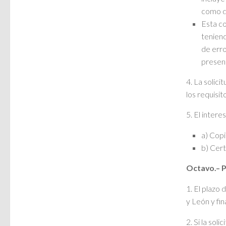
como d
Esta co
teniend
de erro
present
4. La solici
los requisit
5. El intere
a) Copi
b) Cert
Octavo.– P
1. El plazo 
y León y fin
2. Si la sol