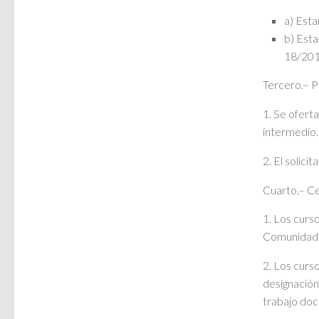
a) Esta
b) Esta
18/2014
Tercero.– P
1. Se ofert
intermedio.
2. El solici
Cuarto.– Ce
1. Los curso
Comunidad d
2. Los curs
designación
trabajo doc