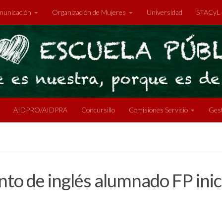
unicación
Organización de Mujeres
Universidad
STACyL
AIDPRO/AIDPRA
Concursillo
Comisiones Servicio
Gest
to de inglés alumnado FP inic