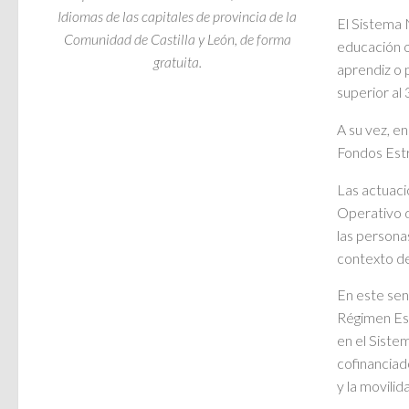
Idiomas de las capitales de provincia de la
El Sistema 
Comunidad de Castilla y León, de forma
educación o
gratuita.
aprendiz o 
superior al 
A su vez, e
Fondos Estr
Las actuaci
Operativo d
las persona
contexto de
En este sen
Régimen Espe
en el Siste
cofinanciad
y la movili