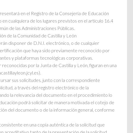
presentará en el Registro de la Consejería de Educación
n cualquiera de los lugares previstos en el artículo 16.4
mún de las Administraciones Públicas.
ción de la Comunidad de Castilla y León
berán disponer de D.N.I. electrónico, o de cualquier
certificación que haya sido previamente reconocido por
antes y plataformas tecnológicas corporativas.
 reconocidas por la Junta de Castilla y León, figuran en una
astillayleon.jcyl.es).
rsar sus solicitudes, junto con la correspondiente
citud, a través del registro electrónico de la
ando la relevancia del documento en el procedimiento lo
 Educación podrá solicitar de manera motivada el cotejo de
ibición del documento o de la información general, conforme
consistente en una copia auténtica de la solicitud que
n acreditativo tanto de la presentación de la solicitud