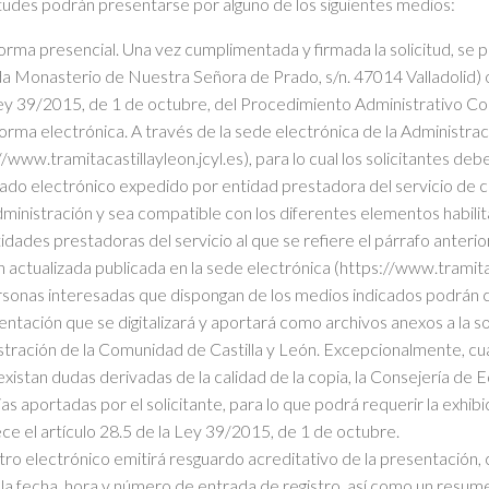
citudes podrán presentarse por alguno de los siguientes medios:
orma presencial. Una vez cumplimentada y firmada la solicitud, se 
a Monasterio de Nuestra Señora de Prado, s/n. 47014 Valladolid) o e
ey 39/2015, de 1 de octubre, del Procedimiento Administrativo Co
orma electrónica. A través de la sede electrónica de la Administra
//www.tramitacastillayleon.jcyl.es), para lo cual los solicitantes de
cado electrónico expedido por entidad prestadora del servicio de 
ministración y sea compatible con los diferentes elementos habilit
idades prestadoras del servicio al que se refiere el párrafo anterior
n actualizada publicada en la sede electrónica (https://www.tramitac
sonas interesadas que dispongan de los medios indicados podrán cu
tación que se digitalizará y aportará como archivos anexos a la soli
tración de la Comunidad de Castilla y León. Excepcionalmente, cu
 existan dudas derivadas de la calidad de la copia, la Consejería de
ias aportadas por el solicitante, para lo que podrá requerir la exh
ce el artículo 28.5 de la Ley 39/2015, de 1 de octubre.
stro electrónico emitirá resguardo acreditativo de la presentación, 
 la fecha, hora y número de entrada de registro, así como un resume