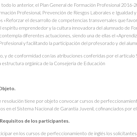
n todo lo anterior, el Plan General de Formación Profesional 2016-2
mación Profesional, Prevención de Riesgos Laborales e Igualdad y C
os «Reforzar el desarrollo de competencias transversales que favore
l espíritu emprendedor y la cultura innovadora del alumnado de Form
 contempla diferentes actuaciones, siendo una de ellas el «Aprendiz
rofesional y facilitando la participación del profesorado y del alu
o, y de conformidad con las atribuciones conferidas por el artículo 
a estructura orgánica de la Consejería de Educación
Objeto.
 resolución tiene por objeto convocar cursos de perfeccionamiento
ritos en el Sistema Nacional de Garantía Juvenil, cofinanciados por 
Requisitos de los participantes.
cipar en los cursos de perfeccionamiento de inglés los solicitantes