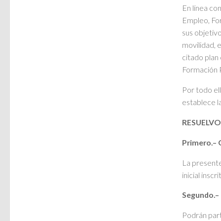
En línea co
Empleo, For
sus objetiv
movilidad, e
citado plan
Formación P
Por todo ell
establece l
RESUELVO
Primero.– 
La presente
inicial insc
Segundo.– 
Podrán parti