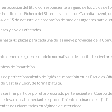
r en posesión del título correspondiente a alguno de los ciclos de fo
r inscrito en el Fichero del Sistema Nacional de Garantía Juvenil, d
, de 15 de octubre, de aprobación de medidas urgentes para el crec
lazas y niveles ofertados.
an hasta 40 plazas para cada una de las nueve provincias de la Comun
tante deberá elegir en el modelo normalizado de solicitud el nivel pr
ntros de impartición.
s de perfeccionamiento de inglés se impartirán en las Escuelas Ofic
e Castilla y León, de forma gratuita.
os serán impartidos por el profesorado perteneciente al Cuerpo de
 se llevará a cabo mediante el procedimiento ordinario de adjudica
entes no universitarios en régimen de interinidad.