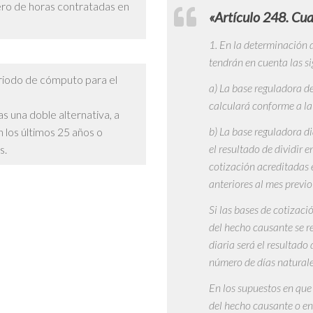
ero de horas contratadas en
«Artículo 248. Cua
1. En la determinación 
tendrán en cuenta las si
eriodo de cómputo para el
a) La base reguladora d
calculará conforme a la 
as una
doble alternativa
,
a
b) La base reguladora d
 los últimos 25 años o
el resultado de dividir 
s.
cotización acreditadas
anteriores al mes previo
Si las bases de cotizaci
del hecho causante se re
diaria será el resultado
número de días naturale
En los supuestos en que
del hecho causante o en 