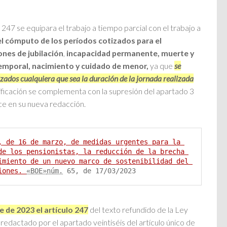
 247 se equipara el trabajo a tiempo parcial con el trabajo a
el cómputo de los períodos cotizados para el
nes de jubilación
,
incapacidad permanente, muerte y
temporal, nacimiento y cuidado de menor,
ya que
se
izados cualquiera que sea la duración de la jornada realizada
ificación se complementa con la supresión del apartado 3
ce en su nueva redacción.
, de 16 de marzo, de medidas urgentes para la 
de los pensionistas, la reducción de la brecha 
imiento de un nuevo marco de sostenibilidad del 
iones. 
«BOE»
núm.
 65, de 17/03/2023
e de 2023 el artículo 247
del texto refundido de la Ley
 redactado por el apartado veintiséis del artículo único de