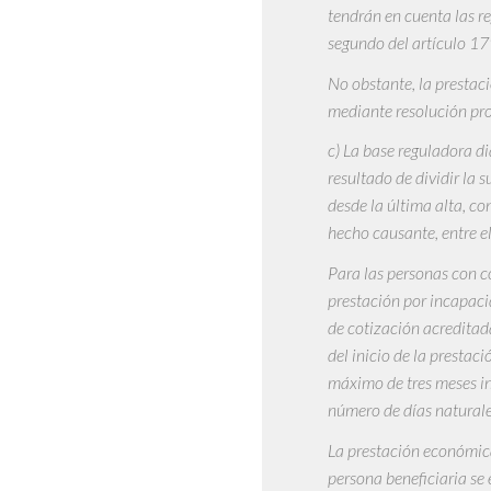
tendrán en cuenta las re
segundo del artículo 17
No obstante, la prestac
mediante resolución prov
c) La base reguladora di
resultado de dividir la 
desde la última alta, c
hecho causante, entre e
Para las personas con co
prestación por incapacid
de cotización acreditad
del inicio de la prestac
máximo de tres meses in
número de días naturale
La prestación económica
persona beneficiaria se