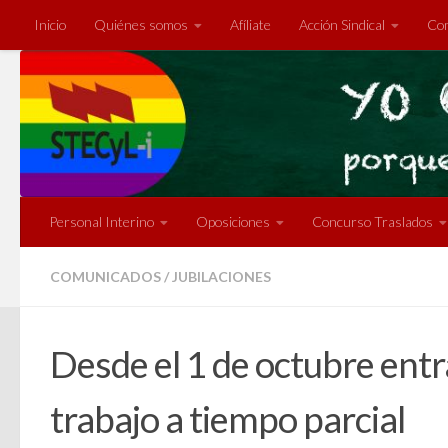
Inicio
Quiénes somos
Afíliate
Acción Sindical
Com
Saltar al contenido
Personal Interino
Oposiciones
Concurso Traslados
COMUNICADOS
/
JUBILACIONES
Desde el 1 de octubre entra
trabajo a tiempo parcial