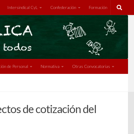
Intersindical CyL
Confederación
Formación
ión de Personal
Normativa
Otras Convocatorias
ectos de cotización del