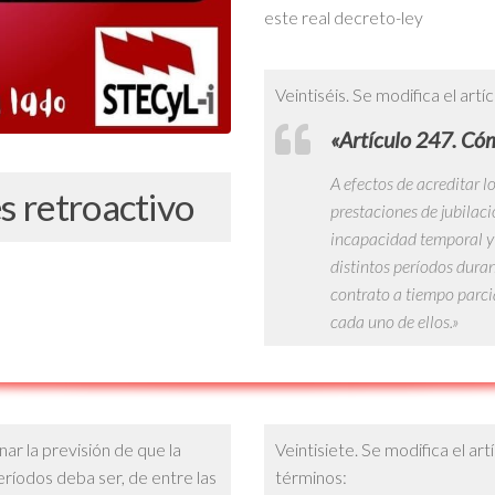
este real decreto-ley
Veintiséis. Se modifica el art
«Artículo 247. Cóm
A efectos de acreditar l
es retroactivo
prestaciones de jubilac
incapacidad temporal y
distintos períodos dura
contrato a tiempo parcia
cada uno de ellos.»
inar la previsión de que la
Veintisiete. Se modifica el ar
eríodos deba ser, de entre las
términos: