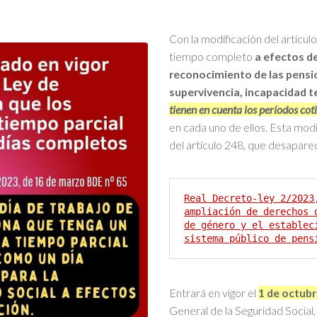
Con la modificación del artículo
tiempo completo
a efectos d
reconocimiento de las pensio
supervivencia, incapacidad 
tienen en cuenta los períodos cot
en cada uno de ellos. Esta mod
del artículo 248, que desapare
Real Decreto-ley 2/2023
ampliación de derechos 
de género y el establec
sistema público de pens
Entrará en vigor el
1 de octubr
General de la Seguridad Social,