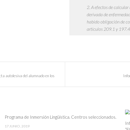
2. A efectos de calcula
derivada de enfermedad 
habido obligación de cot
artículos 209.1 y 197.4
cta autolesiva del alumnado en los
Info
Programa de Inmersión Lingüística. Centros seleccionados.
In
17 JUNIO, 2019
“E