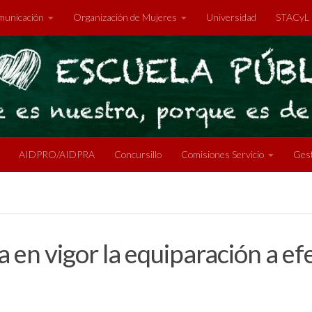
unicación
Organización de Mujeres
Universidad
STACyL
AIDPRO/AIDPRA
Concursillo
Comisiones Servicio
Gest
 en vigor la equiparación a ef