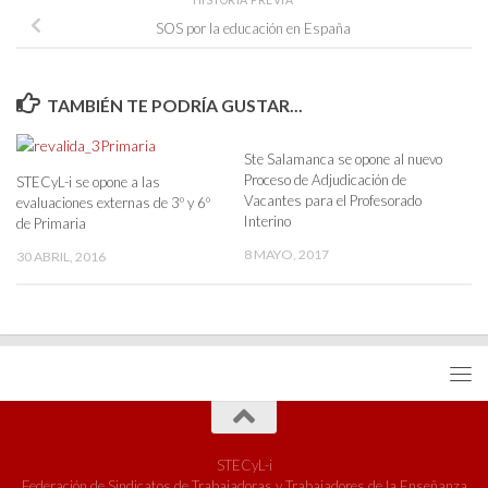
SOS por la educación en España
TAMBIÉN TE PODRÍA GUSTAR...
Ste Salamanca se opone al nuevo
Proceso de Adjudicación de
STECyL-i se opone a las
Vacantes para el Profesorado
evaluaciones externas de 3º y 6º
Interino
de Primaria
8 MAYO, 2017
30 ABRIL, 2016
STECyL-i
Federación de Sindicatos de Trabajadoras y Trabajadores de la Enseñanza