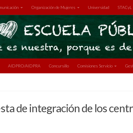
unicación
Organización de Mujeres
Universidad
STACyL
AIDPRO/AIDPRA
Concursillo
Comisiones Servicio
Gest
sta de integración de los centr