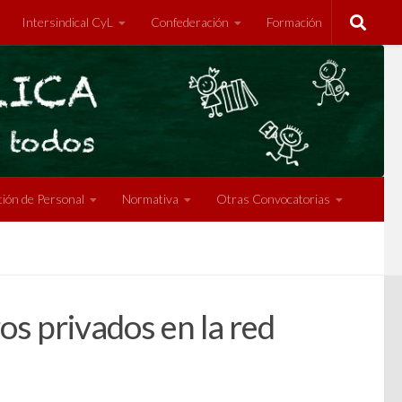
Intersindical CyL
Confederación
Formación
ión de Personal
Normativa
Otras Convocatorias
os privados en la red