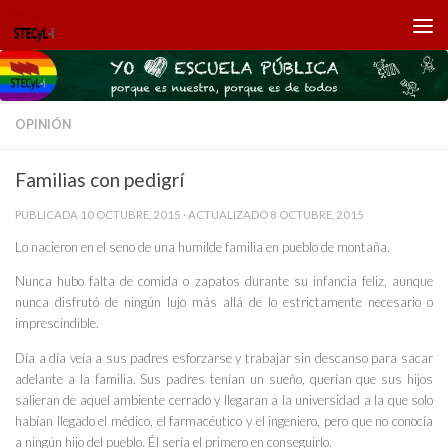
Saltar al contenido
OPINIÓN
Familias con pedigrí
PUBLICADA
10 OCTUBRE, 2015
· ACTUALIZADO
8 OCTUBRE, 2015
Lo nacieron en el seno de una humilde familia en pueblo de montaña.
Nunca hubo falta de comida o zapatos durante su infancia feliz, aunque
nunca disfrutó de ningún lujo más allá de lo estrictamente necesario o
imprescindible.
Día a día veía a sus padres esforzarse y trabajar sin descanso para sacar
adelante a la familia. Sus padres tenían un sueño, querían que sus hijos
salieran de aquel ambiente cerrado y llegaran a la universidad a la que solo
habían llegado el médico, el farmacéutico y el ingeniero, pero que no conocía
a ningún hijo del pueblo. Él sería el primero en conseguirlo.