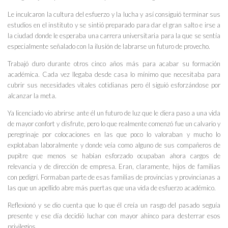
Le inculcaron la cultura del esfuerzo y la lucha y así consiguió terminar sus
estudios en el instituto y se sintió preparado para dar el gran salto e irse a
la ciudad donde le esperaba una carrera universitaria para la que se sentía
especialmente señalado con la ilusión de labrarse un futuro de provecho.
Trabajó duro durante otros cinco años más para acabar su formación
académica. Cada vez llegaba desde casa lo mínimo que necesitaba para
cubrir sus necesidades vitales cotidianas pero él siguió esforzándose por
alcanzar la meta.
Ya licenciado vio abrirse ante él un futuro de luz que le diera paso a una vida
de mayor confort y disfrute, pero lo que realmente comenzó fue un calvario y
peregrinaje por colocaciones en las que poco lo valoraban y mucho lo
explotaban laboralmente y donde veía como alguno de sus compañeros de
pupitre que menos se habían esforzado ocupaban ahora cargos de
relevancia y de dirección de empresa. Eran, claramente, hijos de familias
con pedigrí. Formaban parte de esas familias de provincias y provincianas a
las que un apellido abre más puertas que una vida de esfuerzo académico.
Reflexionó y se dio cuenta que lo que él creía un rasgo del pasado seguía
presente y ese día decidió luchar con mayor ahínco para desterrar esos
privilegios.