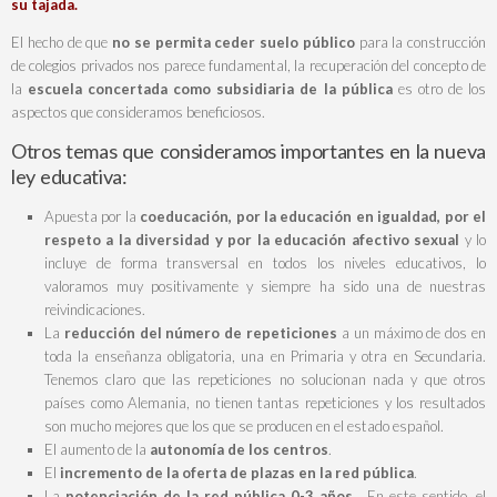
su tajada.
El hecho de que
no se permita ceder suelo público
para la construcción
de colegios privados nos parece fundamental, la recuperación del concepto de
la
escuela concertada como subsidiaria de
la pública
es otro de los
aspectos que consideramos beneficiosos.
Otros temas que consideramos importantes en la nueva
ley educativa:
Apuesta por la
coeducación, por la educación en igualdad, por el
respeto a la diversidad y por la educación afectivo sexual
y lo
incluye de forma transversal en todos los niveles educativos, lo
valoramos muy positivamente y siempre ha sido una de nuestras
reivindicaciones.
La
reducción del número de repeticiones
a un máximo de dos en
toda la enseñanza obligatoria, una en Primaria y otra en Secundaria.
Tenemos claro que las repeticiones no solucionan nada y que otros
países como Alemania, no tienen tantas repeticiones y los resultados
son mucho mejores que los que se producen en el estado español.
El aumento de la
autonomía de los centros
.
El
incremento de la oferta de plazas en la red pública
.
La
potenciación de la red pública 0-3 años
. En este sentido, el