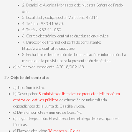
2. Domicilio: Avenida Monasterio de Nuestra Señora de Prado,
s/n.
3. Localidad y código postal: Valladolid, 47014.
4. Teléfono: 983 410690.
5. Telefax: 983 411050.
6. Correo electrónico: contratación.educacion@jcyl.es
7. Dirección de Internet del perfil de contratante:
http://www.contratacion.jcyl.es/
8. Fecha límite de obtención de documentación e información: La
misma que la prevista para la presentación de ofertas.
d) Número del expediente: A2018/002168.
2.– Objeto del contrato:
a) Tipo: Suministro.
b) Descripción:
Suministro de licencias de productos Microsoft en
centros educativos públicos
de educación no universitaria
dependientes de la Junta de Castilla y León.
c) División por lotes y número de lotes: No.
d) Lugar de ejecución: El establecido en el pliego de prescripciones
técnicas.
e) Plazo de ejecución:
36 meses y 10 días.