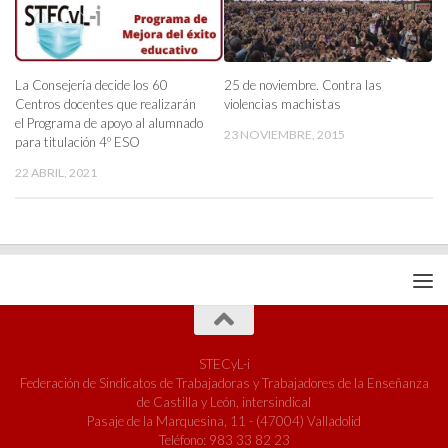
La Consejería decide los 60
25 de noviembre. Contra las
Centros docentes que realizarán
violencias machistas
el Programa de apoyo al alumnado
23 NOVIEMBRE, 2015
para titulación 4º ESO
22 ABRIL, 2021
STECyL-i
Federación de Sindicatos de Trabajadoras y Trabajadores de la Enseñanza
de Castilla y León, intersindical
Pasaje de la Marquesina, 11 - (47004) Valladolid
Teléfono: 983 33 82 23