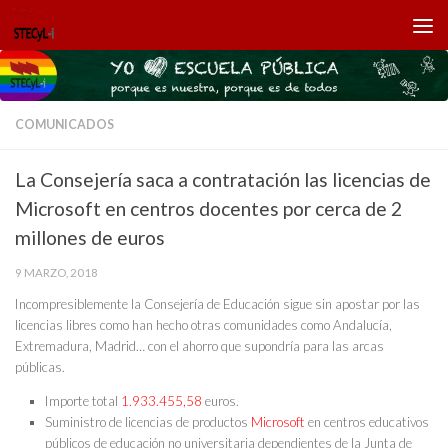
Saltar al contenido
COMUNICADOS
La Consejería saca a contratación las licencias de
Microsoft en centros docentes por cerca de 2
millones de euros
9 MARZO, 2018
Incompresiblemente la Consejería de Educación sigue sin apostar por las
licencias libres como han hecho otras comunidades como Andalucía,
Extremadura, Madrid… con el ahorro que supondría para las arcas
públicas.
Importe total
1.933.455,58
euros.
Suministro de licencias de productos
Microsoft
en centros educativos
públicos de educación no universitaria dependientes de la Junta de