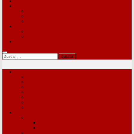
STACyL
Intersindical CyL
Comunicación de la Intersindical CyL
STACyL
Sindicato Ferroviario
Confederación
Confederación Intersindical
STES-i
Formación
Buscar:
Personal Interino
AIVI
AISI
Listas Extraordinarias y Dinámicas
Consulta en línea
Bolsas de Trabajo
Otras bolsas docentes
Resoluciones y avisos
Oposiciones
Maestras/os
Oposición 2025
Anteriores
PES y otros cuerpos