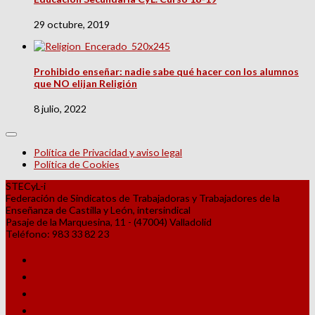
29 octubre, 2019
Prohibido enseñar: nadie sabe qué hacer con los alumnos
que NO elijan Religión
8 julio, 2022
Política de Privacidad y aviso legal
Política de Cookies
STECyL-i
Federación de Sindicatos de Trabajadoras y Trabajadores de la
Enseñanza de Castilla y León, intersindical
Pasaje de la Marquesina, 11 - (47004) Valladolid
Teléfono: 983 33 82 23