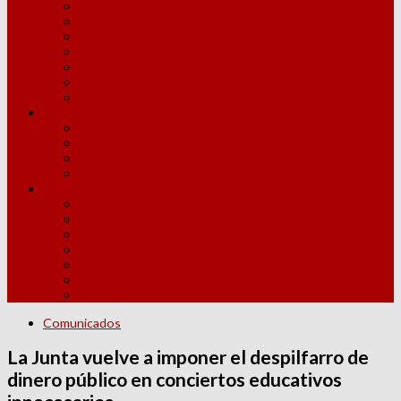
Competencia Lingüística
Competencia Digital
Adquisición Nuevas Especialidades
Licencia por Estudios
Año Sabático
MUFACE
Jubilaciones
Normativa
Elección Grupos y Horarios
Instrucciones Inicio y Fin de Curso
Convivencia Escolar
Legislación
Otras Convocatorias
Escuelas Oficiales de Idiomas
Enseñanzas Artísticas
Conservatorios
Proyectos Innovación
PAU
Movilidad internacional
Becas y Ayudas
Comunicados
La Junta vuelve a imponer el despilfarro de
dinero público en conciertos educativos