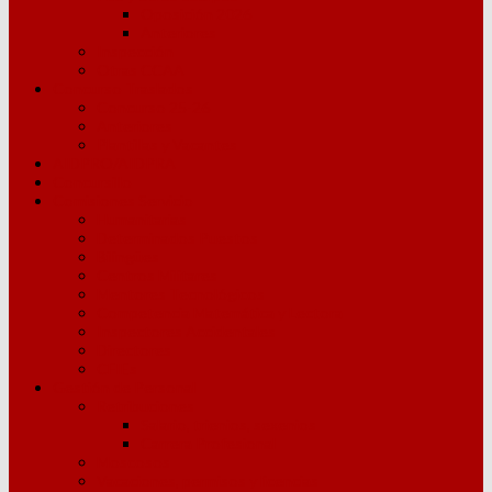
Oposición 2026
Anteriores
Inspección
Otras CCAA
Concurso Traslados
Concurso 25-26
Anteriores
Plantillas y Vacantes
AIDPRO/AIDPRA
Concursillo
Comisiones Servicio
Humanitarias
Determinados Puestos
Bilingües
Centros Militares
Mentores Tecnológicos
Competencia Matemática y Lectora
Inspectores Accidentales
Directores
CFIEs
Gestión de Personal
Retribuciones
Salario, trienios, sexenios
Carrera Profesional
Moscosos
Vacaciones, permisos y licencias