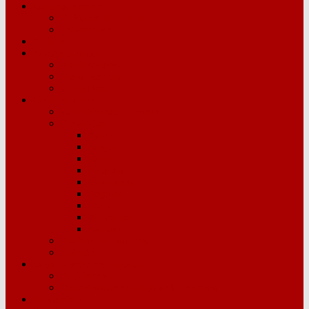
Quiénes somos
Señas de Identidad
Estamos en…
Afíliate
Acción Sindical
Movilizaciones
Mesa Sectorial
Campañas
Comunicación
Comunicados y prensa
Provincias
Ávila
Burgos
León
Palencia
Salamanca
Segovia
Soria
Valladolid
Zamora
Revista Escuela Hoy
Opinión
Organización de Mujeres
Actividades
Organización de Mujeres Confederal
Universidad