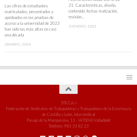
21. Características, diseño,
Las cifras de estudiantes
contenido, fechas realización,
matriculados, presentados y
revisión…
aprobados en las pruebas de
acceso a la universidad de 2023
13 ENERO, 2021
han sido las más altas en casi
una década
28 MAYO, 2024
STECyL-i
Federación de Sindicatos de Trabajadoras y Trabajadores de la Enseñanza
de Castilla y León, intersindical
Pasaje de la Marquesina, 11 - (47004) Valladolid
Teléfono: 983 33 82 23