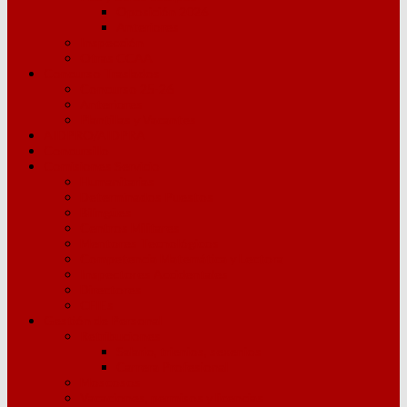
Oposición 2026
Anteriores
Inspección
Otras CCAA
Concurso Traslados
Concurso 25-26
Anteriores
Plantillas y Vacantes
AIDPRO/AIDPRA
Concursillo
Comisiones Servicio
Humanitarias
Determinados Puestos
Bilingües
Centros Militares
Mentores Tecnológicos
Competencia Matemática y Lectora
Inspectores Accidentales
Directores
CFIEs
Gestión de Personal
Retribuciones
Salario, trienios, sexenios
Carrera Profesional
Moscosos
Vacaciones, permisos y licencias