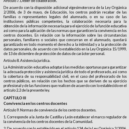
Artículo 7. Deber de colaboración.
De acuerdo con la disposición adicional vigesimotercera de la Ley Orgánica
2/2006, de 3 de mayo, de Educación, los centros podrán recabar de las
familias o representantes legales del alumnado, o en su caso de las
instituciones públicas competentes, la colaboración necesaria para la
obtención de la información necesaria para el ejercicio de la función educativa
así como para la aplicación de las normas que garanticen la convivencia en los
centros docentes. En relación con la información sobre las circunstancias
personales, familiares o sociales que concurran en el alumnado, quedará
garantizado en todo momento el derecho a la intimidad y a la protección de
datos personales, de acuerdo con lo establecido en la Ley Orgánica 15/1999,
de 13 de diciembre de protección de datos de carácter personal.
Artículo 8. Asistencia jurídica.
La Administración educativa adoptará las medidas oportunas para garantizar
la adecuada protección y asistencia jurídica de todo el profesorado, así como
la cobertura de su responsabilidad civil, en el caso del profesorado de los
centros públicos, en relación con los hechos que se deriven de su ejercicio
profesional y de las funciones que realicen de acuerdo con lo establecido en el
artículo 2.2 de la presente ley.
CAPÍTULO III
Convivencia en los centros docentes
Artículo 9. Normas de convivencia de los centros docentes.
1. Corresponde a la Junta de Castilla y León establecer el marco regulador de
la convivencia de los centros docentes de la Comunidad.
2. De acuerdo con lo establecido en el artículo 124 de la Ley Orgánica 2/2006,