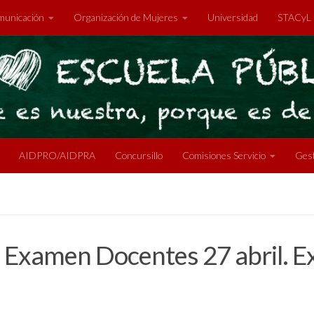
unicación
Organización de Mujeres
Universidad
STACyL
AIDPRO/AIDPRA
Concursillo
Comisiones Servicio
Gest
r. Examen Docentes 27 abril. 