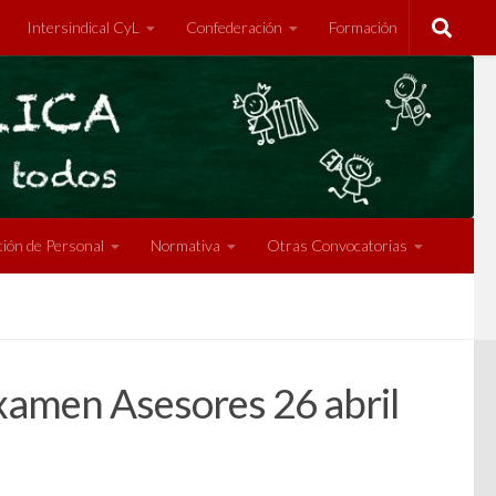
Intersindical CyL
Confederación
Formación
ión de Personal
Normativa
Otras Convocatorias
Examen Asesores 26 abril