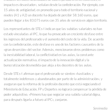
impacto es devastador», señalan desde la confederación. Por ejemplo, con
15 años de antigüedad, en promedio para todo el territorio nacional y
niveles (A1 y A2) un docente ha dejado de percibir 58.160 euros, que
pueden llegar a los 83.075 euros con 35 años de servicio en algún territorio.
Los representantes de STEs-I indican que las subidas salariales no han
estado vinculadas al IPC, lo que ha provocado un creciente desfase entre
los ingresos del profesorado y el aumento del coste de la vida. De acuerdo
con la confederación,
este desfase es uno de los factores causantes de la
«gran deserción» del sector
. Además, mencionaron otros problemas como
la
inestabilidad laboral, la conflictividad en las aulas, la constante
actualización normativa, el impacto de la innovación digital y la
burocratización desmedida
que aleja a los docentes de las aulas.
Desde STEs-I afirman que el profesorado se sienten «hastiados y
totalmente indefensos y abandonados por parte de la administración», y
aseguran que la reforma de la profesión docente que está negociando el
Ministerio de Educación, FP y Deportes no logrará compensar la pérdida de
poder adquisitivo.
«Primero hay que negociar una subida salarial digna,
para después ligarla a futuro al IPC»
, zanjaron.
Servimedia