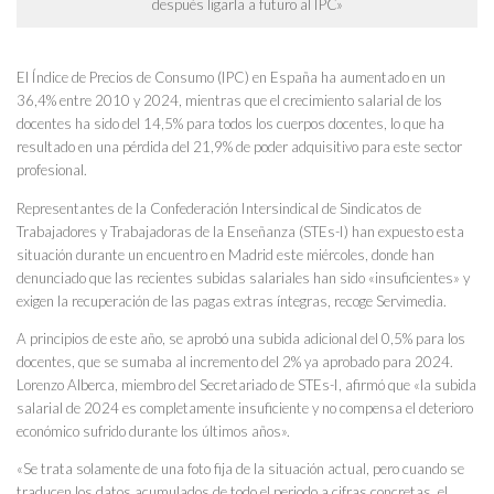
después ligarla a futuro al IPC»
El Índice de Precios de Consumo (IPC) en España ha aumentado en un
36,4% entre 2010 y 2024, mientras que
el crecimiento salarial de los
docentes ha sido del 14,5% para todos los cuerpos docentes
, lo que ha
resultado en una pérdida del 21,9% de poder adquisitivo para este sector
profesional.
Representantes de la Confederación Intersindical de Sindicatos de
Trabajadores y Trabajadoras de la Enseñanza (STEs-I) han expuesto esta
situación durante un encuentro en Madrid este miércoles, donde han
denunciado que
las recientes subidas salariales han sido «insuficientes» y
exigen la recuperación de las pagas extras íntegras
, recoge Servimedia.
A principios de este año,
se aprobó una subida adicional del 0,5% para los
docentes, que se sumaba al incremento del 2% ya aprobado para 2024
.
Lorenzo Alberca, miembro del Secretariado de STEs-I, afirmó que «la subida
salarial de 2024 es completamente insuficiente y no compensa el deterioro
económico sufrido durante los últimos años».
«Se trata solamente de una foto fija de la situación actual, pero cuando se
traducen los datos acumulados de todo el periodo a cifras concretas, el