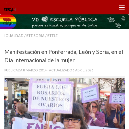
Saltar al contenido
IGUALDAD
/
STE SORIA
/
STELE
Manifestación en Ponferrada, León y Soria, en el
Día Internacional de la mujer
PUBLICADA
8 MARZO, 2014
· ACTUALIZADO
6 ABRIL, 2026