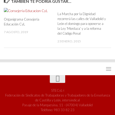
TAMBIÉN TE PODRÍA GUSTAR...
La Marcha por la Dignidad
recorrerá las calles de Valladolid y
Organigrama Consejería
León el domingo para oponerse a
Educación CyL
la Ley ‘Mordaza’ y a la reforma
7 AGOSTO, 2019
del Código Penal
23 ENERO, 2015
STECyL-i
Federación de Sindicatos de Trabajadoras y Trabajadores de la Enseñanza
de Castilla y León, intersindical
Pasaje de la Marquesina, 11 - (47004) Valladolid
Teléfono: 983 33 82 23