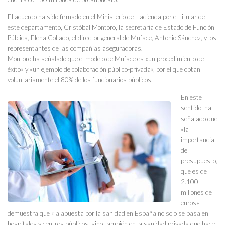
El acuerdo ha sido firmado en el Ministerio de Hacienda por el titular de
este departamento, Cristóbal Montoro, la secretaria de Estado de Función
Pública, Elena Collado, el director general de Muface, Antonio Sánchez, y los
representantes de las compañías aseguradoras.
Montoro ha señalado que el modelo de Muface es «un procedimiento de
éxito» y «un ejemplo de colaboración público-privada», por el que optan
voluntariamente el 80% de los funcionarios públicos.
En este
sentido, ha
señalado que
«la
importancia
del
presupuesto,
que es de
2.100
millones de
euros»
demuestra que «la apuesta por la sanidad en España no solo se basa en
hospitales y centros públicos, sino también en la sanidad privada que hace