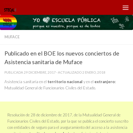
Saltar al contenido
MUFACE
Publicado en el BOE los nuevos conciertos de
Asistencia sanitaria de Muface
PUBLICADA
29 DICIEMBRE, 2017
· ACTUALIZADO
2 ENERO, 2018
Asistencia sanitaria en el
territorio nacional
y en el
extranjero:
Mutualidad General de Funcionarios Civiles del Estado.
Resolución de 28 de diciembre de 2017, de la Mutualidad General de
Funcionarios Civiles del Estado, por la que se publica el concierto suscrito
con entidades de seguro para el aseguramiento del acceso a la asistencia