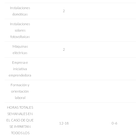
Instalaciones
2
domóticas
Instalaciones
solares
fotovoltaicas
Máquinas
2
eléctricas
Empresa e
iniciativa
emprendedora
Formación y
orientación
laboral
HORAS TOTALES
SEMANALES EN
EL CASO DE QUE
12-18
0-6
SE IMPARTAN
TODOS LOS