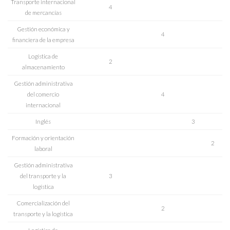
Transporte internacional
4
de mercancías
Gestión económica y
4
financiera de la empresa
Logística de
2
almacenamiento
Gestión administrativa
del comercio
4
internacional
Inglés
3
Formación y orientación
2
laboral
Gestión administrativa
del transporte y la
3
logística
Comercialización del
2
transporte y la logística