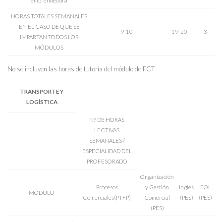
emprendedora
HORAS TOTALES SEMANALES
EN EL CASO DE QUE SE
9-10
19-20
3
IMPARTAN TODOS LOS
MÓDULOS
No se incluyen las horas de tutoría del módulo de FCT
TRANSPORTE Y
LOGÍSTICA
N.º DE HORAS
LECTIVAS
SEMANALES /
ESPECIALIDAD DEL
PROFESORADO
Organización
Procesos
y Gestión
Inglés
FOL
MÓDULO
Comerciales(PTFP)
Comercial
(PES)
(PES)
(PES)