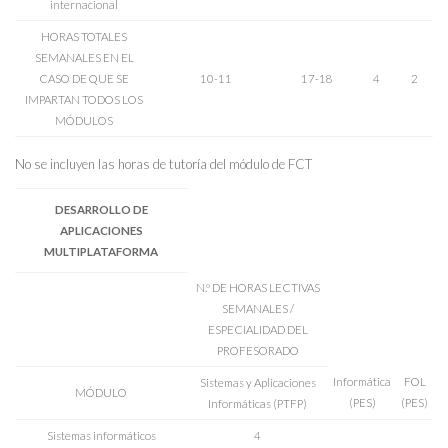
internacional
HORAS TOTALES
SEMANALES EN EL
CASO DE QUE SE
10-11
17-18
4
2
IMPARTAN TODOS LOS
MÓDULOS
No se incluyen las horas de tutoría del módulo de FCT
DESARROLLO DE
APLICACIONES
MULTIPLATAFORMA
N.º DE HORAS LECTIVAS
SEMANALES /
ESPECIALIDAD DEL
PROFESORADO
Informática
FOL
Sistemas y Aplicaciones
MÓDULO
(PES)
(PES)
Informáticas (PTFP)
Sistemas informáticos
4