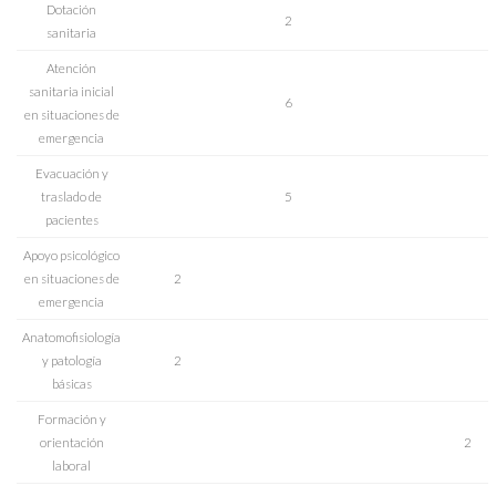
Dotación
2
sanitaria
Atención
sanitaria inicial
6
en situaciones de
emergencia
Evacuación y
traslado de
5
pacientes
Apoyo psicológico
en situaciones de
2
emergencia
Anatomofisiología
y patología
2
básicas
Formación y
orientación
2
laboral