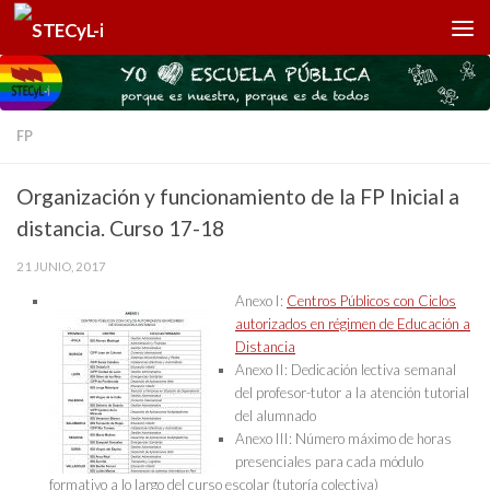
Saltar al contenido
FP
Organización y funcionamiento de la FP Inicial a
distancia. Curso 17-18
21 JUNIO, 2017
Anexo I:
Centros Públicos con Ciclos
autorizados en régimen de Educación a
Distancia
Anexo II: Dedicación lectiva semanal
del profesor-tutor a la atención tutorial
del alumnado
Anexo III: Número máximo de horas
presenciales para cada módulo
formativo a lo largo del curso escolar (tutoría colectiva)