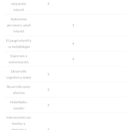
educación
3
infantil
Autonomía
personal y salud
3
infantil
El juego infantil y
4
su metodología
Expresión y
4
comunicación
Desarrollo
3
cognitivo y motor
Desarrollo socio-
3
afectivo
Habilidades
3
sociales
Intervención con
familias y
atención a
3