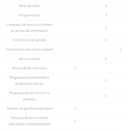
Bases de datos
4
Programación
5
Lenguajes de marcas y sistemas
2
de gestión de información
Entornos de desarrollo
2
Formación y orientación laboral
2
Acceso a datos
2
Desarrollo de interfaces
2
Programación multimedia y
2
dispositivos móviles
Programación de servicios y
1
procesos
Sistemas de gestión empresarial
2
Proyecto de desarrollo de
1
aplicaciones multiplataforma