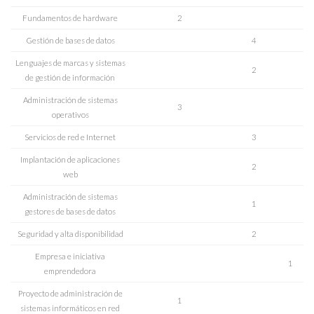
Fundamentos de hardware
2
Gestión de bases de datos
4
Lenguajes de marcas y sistemas
2
de gestión de información
Administración de sistemas
3
operativos
Servicios de red e Internet
3
Implantación de aplicaciones
2
web
Administración de sistemas
1
gestores de bases de datos
Seguridad y alta disponibilidad
2
Empresa e iniciativa
1
emprendedora
Proyecto de administración de
1
sistemas informáticos en red