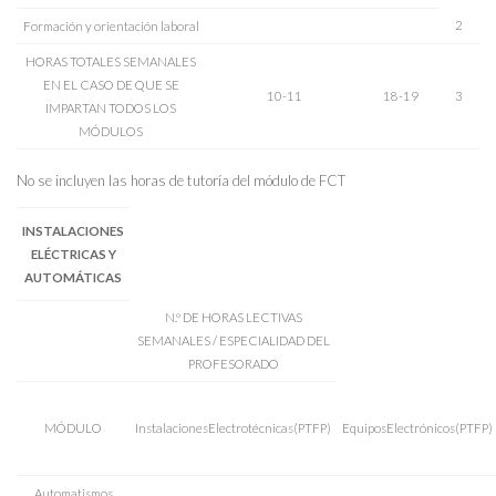
2
Formación y orientación laboral
HORAS TOTALES SEMANALES
EN EL CASO DE QUE SE
10-11
18-19
3
IMPARTAN TODOS LOS
MÓDULOS
No se incluyen las horas de tutoría del módulo de FCT
INSTALACIONES
ELÉCTRICAS Y
AUTOMÁTICAS
N.º DE HORAS LECTIVAS
SEMANALES / ESPECIALIDAD DEL
PROFESORADO
MÓDULO
InstalacionesElectrotécnicas(PTFP)
EquiposElectrónicos(PTFP)
Automatismos