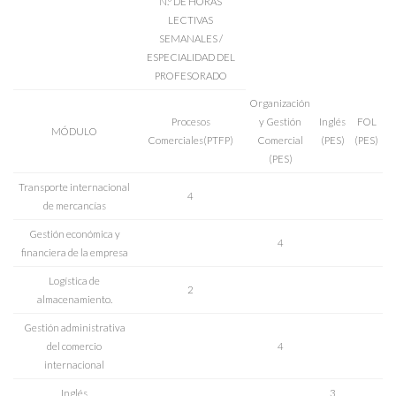
N.º DE HORAS
LECTIVAS
SEMANALES /
ESPECIALIDAD DEL
PROFESORADO
Organización
Procesos
y Gestión
Inglés
FOL
MÓDULO
Comerciales(PTFP)
Comercial
(PES)
(PES)
(PES)
Transporte internacional
4
de mercancías
Gestión económica y
4
financiera de la empresa
Logística de
2
almacenamiento.
Gestión administrativa
del comercio
4
internacional
Inglés
3