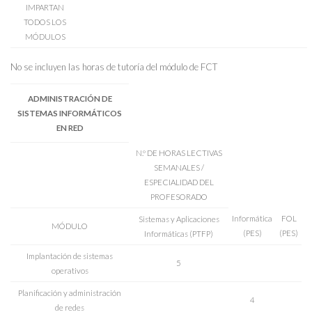
IMPARTAN
TODOS LOS
MÓDULOS
No se incluyen las horas de tutoría del módulo de FCT
ADMINISTRACIÓN DE
SISTEMAS INFORMÁTICOS
EN RED
N.º DE HORAS LECTIVAS
SEMANALES /
ESPECIALIDAD DEL
PROFESORADO
Informática
FOL
Sistemas y Aplicaciones
MÓDULO
(PES)
(PES)
Informáticas (PTFP)
Implantación de sistemas
5
operativos
Planificación y administración
4
de redes