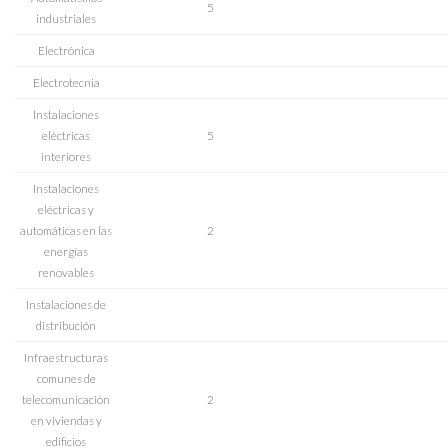
5
industriales
Electrónica
Electrotecnia
Instalaciones
eléctricas
5
interiores
Instalaciones
eléctricas y
automáticas en las
2
energías
renovables
Instalaciones de
distribución
Infraestructuras
comunes de
telecomunicación
2
en viviendas y
edificios