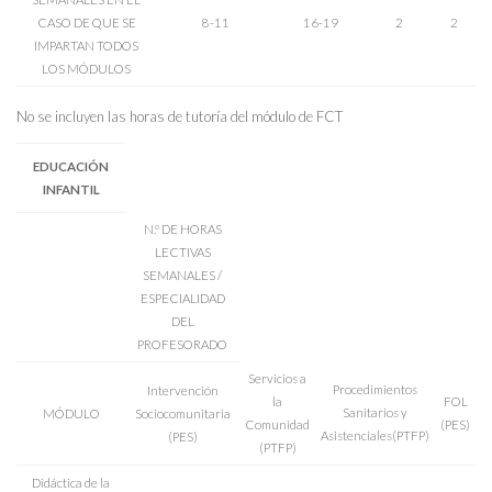
CASO DE QUE SE
8-11
16-19
2
2
IMPARTAN TODOS
LOS MÓDULOS
No se incluyen las horas de tutoría del módulo de FCT
EDUCACIÓN
INFANTIL
N.º DE HORAS
LECTIVAS
SEMANALES /
ESPECIALIDAD
DEL
PROFESORADO
Servicios a
Procedimientos
Intervención
la
FOL
Sanitarios y
MÓDULO
Sociocomunitaria
Comunidad
(PES)
Asistenciales(PTFP)
(PES)
(PTFP)
Didáctica de la