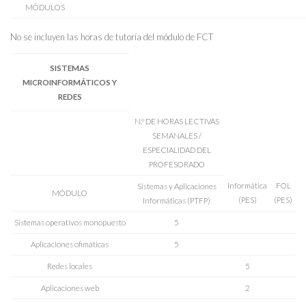
MÓDULOS
No se incluyen las horas de tutoría del módulo de FCT
SISTEMAS
MICROINFORMÁTICOS Y
REDES
N.º DE HORAS LECTIVAS
SEMANALES /
ESPECIALIDAD DEL
PROFESORADO
Informática
FOL
Sistemas y Aplicaciones
MÓDULO
(PES)
(PES)
Informáticas (PTFP)
Sistemas operativos monopuesto
5
Aplicaciones ofimáticas
5
Redes locales
5
Aplicaciones web
2