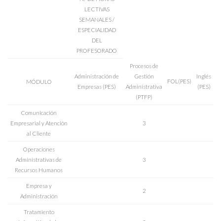
LECTIVAS
SEMANALES /
ESPECIALIDAD
DEL
PROFESORADO
Procesos de
Administración de
Gestión
Inglés
FOL(PES)
MÓDULO
Empresas (PES)
Administrativa
(PES)
(PTFP)
Comunicación
Empresarial y Atención
3
al Cliente
Operaciones
Administrativas de
3
Recursos Humanos
Empresa y
2
Administración
Tratamiento