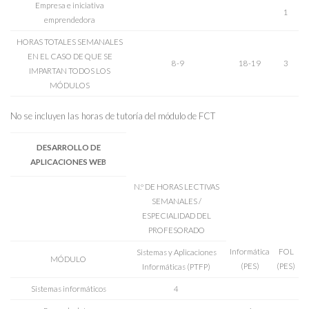
Empresa e iniciativa
1
emprendedora
HORAS TOTALES SEMANALES
EN EL CASO DE QUE SE
8-9
18-19
3
IMPARTAN TODOS LOS
MÓDULOS
No se incluyen las horas de tutoría del módulo de FCT
DESARROLLO DE
APLICACIONES WEB
N.º DE HORAS LECTIVAS
SEMANALES /
ESPECIALIDAD DEL
PROFESORADO
Informática
FOL
Sistemas y Aplicaciones
MÓDULO
(PES)
(PES)
Informáticas (PTFP)
Sistemas informáticos
4