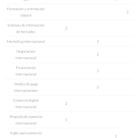
Formación y orientación
2
laboral
Sistemas de información
2
de mercados
Marketing internacional
3
Negociación
2
internacional
Financiación
2
internacional
Medios de pago
2
internacionales
Comercio digital
2
internacional
Proyecto de comercio
1
internacional
Inglés para comercio
1