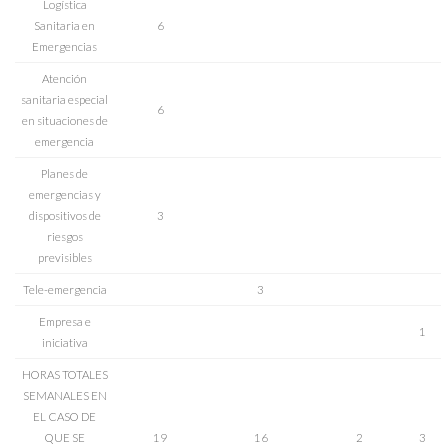
Logística
Sanitaria en
6
Emergencias
Atención
sanitaria especial
6
en situaciones de
emergencia
Planes de
emergencias y
dispositivos de
3
riesgos
previsibles
Tele-emergencia
3
Empresa e
1
iniciativa
HORAS TOTALES
SEMANALES EN
EL CASO DE
QUE SE
19
16
2
3