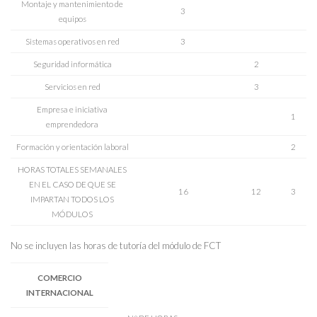
Montaje y mantenimiento de
3
equipos
Sistemas operativos en red
3
Seguridad informática
2
Servicios en red
3
Empresa e iniciativa
1
emprendedora
Formación y orientación laboral
2
HORAS TOTALES SEMANALES
EN EL CASO DE QUE SE
16
12
3
IMPARTAN TODOS LOS
MÓDULOS
No se incluyen las horas de tutoría del módulo de FCT
COMERCIO
INTERNACIONAL