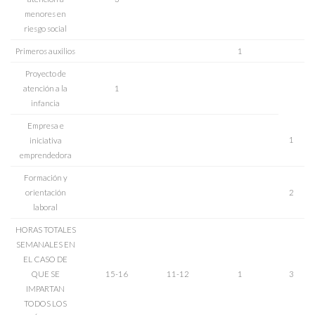
menores en
riesgo social
Primeros auxilios
1
Proyecto de
atención a la
1
infancia
Empresa e
1
iniciativa
emprendedora
Formación y
orientación
2
laboral
HORAS TOTALES
SEMANALES EN
EL CASO DE
QUE SE
15-16
11-12
1
3
IMPARTAN
TODOS LOS