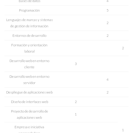
Bases de datos
4
Programación
5
Lenguajes de marcas y sistemas
2
de gestión de información
Entornos de desarrollo
2
Formación y orientación
2
laboral
Desarrollo web en entorno
3
cliente
Desarrollo web en entorno
4
servidor
Despliegue de aplicaciones web
2
Diseño de interfaces web
2
Proyecto de desarrollo de
1
aplicaciones web
Empresa e iniciativa
1