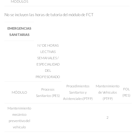
MÓDULOS
No se incluyen las horas de tutoría del módulo de FCT
EMERGENCIAS
SANITARIAS
N.º DE HORAS
LECTIVAS
SEMANALES /
ESPECIALIDAD
DEL
PROFESORADO
Procedimientos
Mantenimiento
FOL
Procesos
MÓDULO
Sanitarios y
de Vehículos
(PES)
Sanitarios (PES)
Asistenciales(PTFP)
(PTFP)
Mantenimiento
mecánico
2
preventivo del
vehículo