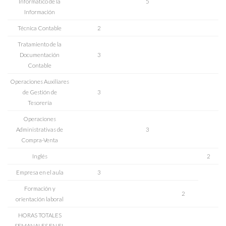
Informático de la
5
Información
Técnica Contable
2
Tratamiento de la
Documentación
3
Contable
Operaciones Auxiliares
de Gestión de
3
Tesorería
Operaciones
Administrativas de
3
Compra-Venta
Inglés
2
Empresa en el aula
3
Formación y
2
orientación laboral
HORAS TOTALES
SEMANALES EN EL