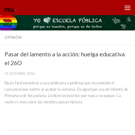
Saltar al contenido
OPINIÓN
Pasar del lamento a la acción: huelga educativa
el 26O
25 OCTUBRE, 2016
No es fácil encontrar a una profesora o profesor que no comente el
cansancio que sufren al acabar la semana. Da igual que sea de Infantil, de
Primaria o de Secundaria. Lo dicen incluso los que nunca se quejan. La
razón es muy clara: los recortes pasan factura