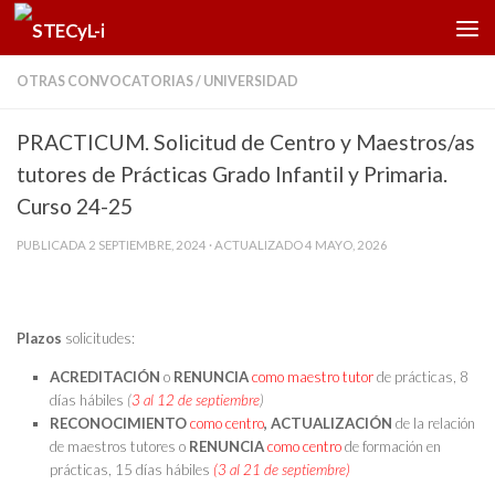
Saltar al contenido
OTRAS CONVOCATORIAS
/
UNIVERSIDAD
PRACTICUM. Solicitud de Centro y Maestros/as
tutores de Prácticas Grado Infantil y Primaria.
Curso 24-25
PUBLICADA
2 SEPTIEMBRE, 2024
· ACTUALIZADO
4 MAYO, 2026
Plazos
solicitudes:
ACREDITACIÓN
o
RENUNCIA
como maestro tutor
de prácticas, 8
días hábiles
(
3 al 12 de septiembre
)
RECONOCIMIENTO
como centro
, ACTUALIZACIÓN
de la relación
de maestros tutores o
RENUNCIA
como centro
de formación en
prácticas, 15 días hábiles
(3 al 21 de septiembre)