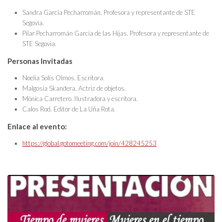
Sandra García Pecharromán. Profesora y representante de STE
Segovia.
Pilar Pecharromán García de las Hijas. Profesora y representante de
STE Segovia.
Personas Invitadas
Noelia Solís Olmos. Escritora.
Malgosia Skandera. Actriz de objetos.
Mónica Carretero. Ilustradora y escritora.
Calos Rod. Editor de La Uña Rota.
Enlace al evento:
https://global.gotomeeting.com/join/428245253