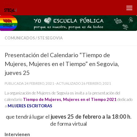
Saltar al contenido
COMUNICADOS
/
STE SEGOVIA
Presentación del Calendario “Tiempo de
Mujeres, Mujeres en el Tiempo” en Segovia,
jueves 25
PUBLICADA
24 FEBRERO, 2021
· ACTUALIZADO
26 FEBRERO, 2021
La organización de Mujeres de Segovia os invita a la presentación del
calendario
Tiempo de Mujeres, Mujeres en el Tiempo 2021
dedicado
a
MUJERES ESCRITORAS
que tendrá lugar el
jueves 25 de febrero a la 18:00 h
.
de forma virtual
Intervienen