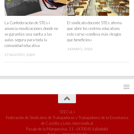
La Confederación de STEs-i
El sindicato docente STEs afirma
anuncia movilizaciones donde no
que abrir los centros educativos
se garantice una vuelta a las
este curso «conlleva más riesgos
aulas segura para toda la
que beneficios»
comunidad educativa
14 MAYO, 2020
27 AGOSTO, 2020
STECyL-i
Federación de Sindicatos de Trabajadoras y Trabajadores de la Enseñanza
de Castilla y León, intersindical
Pasaje de la Marquesina, 11 - (47004) Valladolid