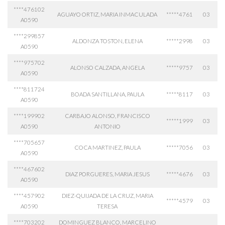
****476102
AGUAYO ORTIZ, MARIA INMACULADA
*****4761
03
A0590
****299857
ALDONZA TOSTON, ELENA
*****2998
03
A0590
****975702
ALONSO CALZADA, ANGELA
*****9757
03
A0590
****811724
BOADA SANTILLANA, PAULA
*****8117
03
A0590
****199902
CARBAJO ALONSO, FRANCISCO
*****1999
03
A0590
ANTONIO
****705657
COCA MARTINEZ, PAULA
*****7056
03
A0590
****467602
DIAZ PORGUERES, MARIA JESUS
*****4676
03
A0590
****457902
DIEZ-QUIJADA DE LA CRUZ, MARIA
*****4579
03
A0590
TERESA
****703202
DOMINGUEZ BLANCO, MARCELINO