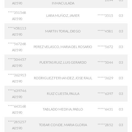
A0590
INMACULADA
****351568
LARA MUÑOZ, JAVIER
*****3515
03
A0590
****458113
MARTIN TORAL, DIEGO
*****4581
03
A0590
****567268
PEREZ VELASCO, MARIA DEL ROSARIO
*****5672
03
A0590
****504457
PUERTAS RUIZ, LUIS GERARDO
*****5044
03
A0590
****362913
RODRIGUEZ FERNANDEZ, JOSE RAUL
*****3629
03
A0590
****639746
RUIZ CUESTA, PAULA
*****6397
03
A0590
****643168
TABLADO MEDINA, PABLO
*****6431
03
A0590
****285257
TOBAR CONDE, MARIA GLORIA
*****2852
03
A0590