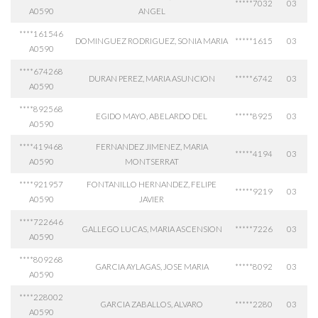
*****7032
03
A0590
ANGEL
****161546
DOMINGUEZ RODRIGUEZ, SONIA MARIA
*****1615
03
A0590
****674268
DURAN PEREZ, MARIA ASUNCION
*****6742
03
A0590
****892568
EGIDO MAYO, ABELARDO DEL
*****8925
03
A0590
****419468
FERNANDEZ JIMENEZ, MARIA
*****4194
03
A0590
MONTSERRAT
****921957
FONTANILLO HERNANDEZ, FELIPE
*****9219
03
A0590
JAVIER
****722646
GALLEGO LUCAS, MARIA ASCENSION
*****7226
03
A0590
****809268
GARCIA AYLAGAS, JOSE MARIA
*****8092
03
A0590
****228002
GARCIA ZABALLOS, ALVARO
*****2280
03
A0590