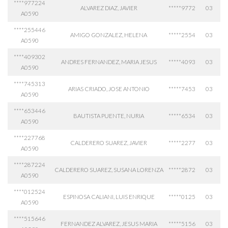
****977224
ALVAREZ DIAZ, JAVIER
*****9772
03
A0590
****255446
AMIGO GONZALEZ, HELENA
*****2554
03
A0590
****409302
ANDRES FERNANDEZ, MARIA JESUS
*****4093
03
A0590
****745313
ARIAS CRIADO, JOSE ANTONIO
*****7453
03
A0590
****653446
BAUTISTA PUENTE, NURIA
*****6534
03
A0590
****227768
CALDERERO SUAREZ, JAVIER
*****2277
03
A0590
****287224
CALDERERO SUAREZ, SUSANA LORENZA
*****2872
03
A0590
****012524
ESPINOSA CALIANI, LUIS ENRIQUE
*****0125
03
A0590
****515646
FERNANDEZ ALVAREZ, JESUS MARIA
*****5156
03