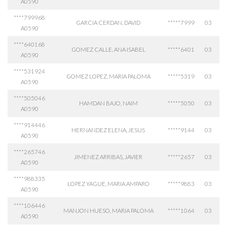
A0590
****799968
GARCIA CERDAN, DAVID
*****7999
03
A0590
****640168
GOMEZ CALLE, ANA ISABEL
*****6401
03
A0590
****531924
GOMEZ LOPEZ, MARIA PALOMA
*****5319
03
A0590
****505046
HAMDAN BAJO, NAIM
*****5050
03
A0590
****914446
HERNANDEZ ELENA, JESUS
*****9144
03
A0590
****265746
JIMENEZ ARRIBAS, JAVIER
*****2657
03
A0590
****988335
LOPEZ YAGUE, MARIA AMPARO
*****9883
03
A0590
****106446
MANJON HUESO, MARIA PALOMA
*****1064
03
A0590