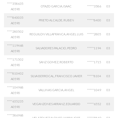
****358635
OTAZO GARCIA, ISAAC
*****3586
03
A0590
****840035
PRIETO ALCALDE, RUBEN
*****8400
03
A0590
****280502
REGUILON VILLAFRANCA, ANGEL LUIS
*****2805
03
A0590
****119468
SALVADORES PALACIO, PEDRO
*****1194
03
A0590
****171502
SANZ GOMEZ, ROBERTO
*****1715
03
A0590
****810402
SILVA BERROCAL, FRANCISCO JAVIER
*****8104
03
A0590
****104968
VALLINAS GARCIA, ANGEL
*****1049
03
A0590
****655235
VEGANZONES ARRANZ, EDUARDO
*****6552
03
A0590
****586968
VELAZQUEZ ALONSO, MARIA JOSE
*****5869
03