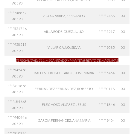
A0590
****748857
VIGO ALVAREZ, FERNANDO
*****7488
03
A0590
****521746
VILLA RODRIGUEZ, JULIO
*****5217
03
A0590
****958513
VILLAR CALVO, SILVIA
*****9585
03
A0590
ESPECIALIDAD: 211 MECANIZADO Y MANTENIMIENTO DE MÁQUINAS
****545468
BALLESTEROS DEL ARCO, JOSE MARIA
*****5454
03
A0590
****011868
FERNANDEZ FERNANDEZ, ROBERTO
*****0118
03
A0590
****184668
FLECHOSO ALVAREZ, JESUS
*****1846
03
A0590
****940446
GARCIA FERNANDEZ, ANA MARIA
*****9404
03
A0590
****910724