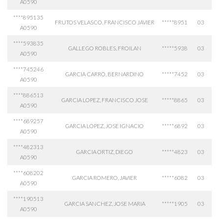
A0590
****895135
FRUTOS VELASCO, FRANCISCO JAVIER
*****8951
03
A0590
****593835
GALLEGO ROBLES, FROILAN
*****5938
03
A0590
****745246
GARCIA CARRO, BERNARDINO
*****7452
03
A0590
****886513
GARCIA LOPEZ, FRANCISCO JOSE
*****8865
03
A0590
****689257
GARCIA LOPEZ, JOSE IGNACIO
*****6892
03
A0590
****482313
GARCIA ORTIZ, DIEGO
*****4823
03
A0590
****608202
GARCIA ROMERO, JAVIER
*****6082
03
A0590
****190513
GARCIA SANCHEZ, JOSE MARIA
*****1905
03
A0590