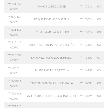
****551157
RAMOS LOPEZ, JORGE
*****5511
03
A0590
****002468
REQUEJO VELASCO, JESUS
*****0024
03
A0590
****801413
RIVERO BARRERA, ALFREDO
*****8014
03
A0590
****215113
SANCHEZ GARCIA, MARIA BEGOÑA
*****2151
03
A0590
****310502
SANCHEZ MUÑOZ, JOSE PEDRO
*****3105
03
A0590
****625713
SANTOS MORALES, ESTELA
*****6257
03
A0590
****403846
TASCON GONZALEZ, JOSE MARIA
*****4038
03
A0590
****702546
VALLE ARRANZ, FRANCISCO JAVIER DEL
*****7025
03
A0590
****579313