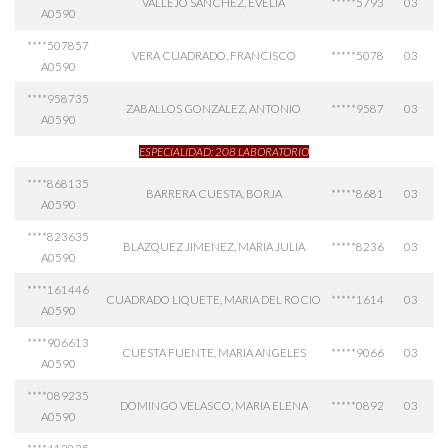
VALLEJO SANCHEZ, EVELIA
*****5793
03
A0590
****507857
VERA CUADRADO, FRANCISCO
*****5078
03
A0590
****958735
ZABALLOS GONZALEZ, ANTONIO
*****9587
03
A0590
ESPECIALIDAD: 208 LABORATORIO
****868135
BARRERA CUESTA, BORJA
*****8681
03
A0590
****823635
BLAZQUEZ JIMENEZ, MARIA JULIA
*****8236
03
A0590
****161446
CUADRADO LIQUETE, MARIA DEL ROCIO
*****1614
03
A0590
****906613
CUESTA FUENTE, MARIA ANGELES
*****9066
03
A0590
****089235
DOMINGO VELASCO, MARIA ELENA
*****0892
03
A0590