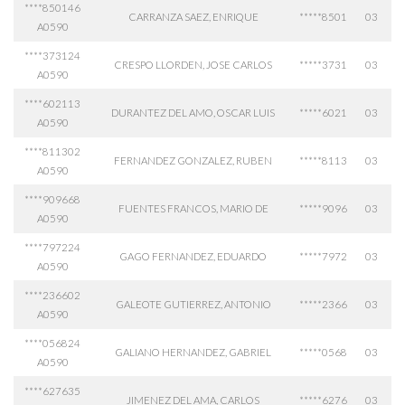
****850146
CARRANZA SAEZ, ENRIQUE
*****8501
03
A0590
****373124
CRESPO LLORDEN, JOSE CARLOS
*****3731
03
A0590
****602113
DURANTEZ DEL AMO, OSCAR LUIS
*****6021
03
A0590
****811302
FERNANDEZ GONZALEZ, RUBEN
*****8113
03
A0590
****909668
FUENTES FRANCOS, MARIO DE
*****9096
03
A0590
****797224
GAGO FERNANDEZ, EDUARDO
*****7972
03
A0590
****236602
GALEOTE GUTIERREZ, ANTONIO
*****2366
03
A0590
****056824
GALIANO HERNANDEZ, GABRIEL
*****0568
03
A0590
****627635
JIMENEZ DEL AMA, CARLOS
*****6276
03