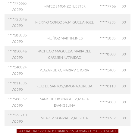
****776668
MATEOS MONZON, ESTER
*****7766
03
A0590
****725846
MERINO CORDOBA, MIGUEL ANGEL
*****7258
03
A0590
****383835
MUÑOZ MARTIN, INES
*****3838
03
A0590
****830046
PACHECO MAQUEDA, MARIA DEL
*****8300
03
A0590
CARMEN NATIVIDAD
****540824
PLAZA RUBIO, MARIA VICTORIA
*****5408
03
A0590
****011335
RUIZ DE SANTOS, SIMONA AURELIA
*****0113
03
A0590
****900357
SANCHEZ RODRIGUEZ, MARIA
*****9003
03
A0590
EVANGELINA
****163213
SUAREZ GONZALEZ, REBECA
*****1632
03
A0590
ESPECIALIDAD: 220 PROCEDIMIENTOS SANITARIOS Y ASISTENCIALES