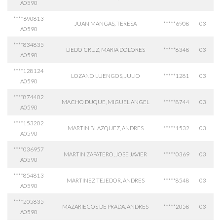
A0590
****690813
JUAN MANGAS, TERESA
*****6908
03
A0590
****834835
LIEDO CRUZ, MARIA DOLORES
*****8348
03
A0590
****128124
LOZANO LUENGOS, JULIO
*****1281
03
A0590
****874402
MACHO DUQUE, MIGUEL ANGEL
*****8744
03
A0590
****153202
MARTIN BLAZQUEZ, ANDRES
*****1532
03
A0590
****036957
MARTIN ZAPATERO, JOSE JAVIER
*****0369
03
A0590
****854813
MARTINEZ TEJEDOR, ANDRES
*****8548
03
A0590
****205835
MAZARIEGOS DE PRADA, ANDRES
*****2058
03
A0590