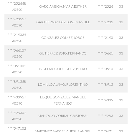
****252668
GARCIA VEIGA, MARIA ESTHER
*****2526
03
A0590
****620557
GATO FERNANDEZ, JOSE MANUEL
*****6205
03
A0590
****219035
GONZALEZ GOMEZ, JORGE
*****2190
03
A0590
****566157
GUTIERREZ SOTO, FERNANDO
*****5661
03
A0590
****051002
INGELMO RODRIGUEZ, PEDRO
*****0510
03
A0590
****891568
LOMILLO ALAMO, FLORENTINO
*****8915
03
A0590
****430957
LUQUE GONZALEZ, MANUEL
*****4309
03
A0590
FERNANDO
****928302
MANZANO CORRAL, CRISTOBAL
*****9283
03
A0590
****547102
MARTINEZ BARCENA, JESUS ANGEL
*****5471
03