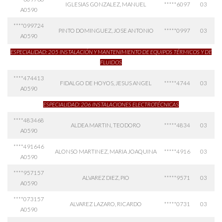
IGLESIAS GONZALEZ, MANUEL
*****6097
03
A0590
****099724
PINTO DOMINGUEZ, JOSE ANTONIO
*****0997
03
A0590
ESPECIALIDAD: 205 INSTALACIÓN Y MANTENIMIENTO DE EQUIPOS TÉRMICOS Y DE
FLUIDOS
****474413
FIDALGO DE HOYOS, JESUS ANGEL
*****4744
03
A0590
ESPECIALIDAD: 206 INSTALACIONES ELECTROTÉCNICAS
****483468
ALDEA MARTIN, TEODORO
*****4834
03
A0590
****491646
ALONSO MARTINEZ, MARIA JOAQUINA
*****4916
03
A0590
****957157
ALVAREZ DIEZ, PIO
*****9571
03
A0590
****073157
ALVAREZ LAZARO, RICARDO
*****0731
03
A0590