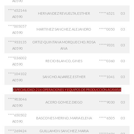
A0590
****652146
HERNANDEZ REVUELTA, ESTHER
*****6521
03
A0590
****005057
MARTINEZ SANCHEZ, ALEJANDRO
*****0050
03
A0590
****933135
ORTIZ-QUINTANA MORQUECHO, ROSA
*****9331
03
A0590
ANA
****036002
RECIO BLANCO, GINES
*****0360
03
A0590
****104102
SANCHO ALVAREZ, ESTHER
*****1041
03
A0590
ESPECIALIDAD: 216 OPERACIONES Y EQUIPOS DE PRODUCCIÓN AGRARIA
****903046
ACERO GOMEZ, DIEGO
*****9030
03
A0590
****650502
BASCONES MERINO, MARIA ELENA
*****6505
03
A0590
****269424
GUILLAMON SANCHEZ, MARIA
*****2694
03