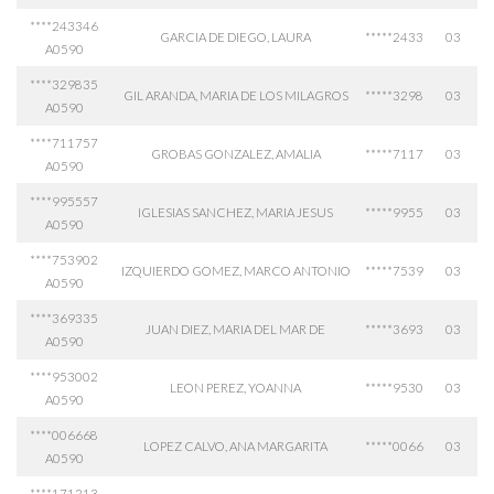
****243346
GARCIA DE DIEGO, LAURA
*****2433
03
A0590
****329835
GIL ARANDA, MARIA DE LOS MILAGROS
*****3298
03
A0590
****711757
GROBAS GONZALEZ, AMALIA
*****7117
03
A0590
****995557
IGLESIAS SANCHEZ, MARIA JESUS
*****9955
03
A0590
****753902
IZQUIERDO GOMEZ, MARCO ANTONIO
*****7539
03
A0590
****369335
JUAN DIEZ, MARIA DEL MAR DE
*****3693
03
A0590
****953002
LEON PEREZ, YOANNA
*****9530
03
A0590
****006668
LOPEZ CALVO, ANA MARGARITA
*****0066
03
A0590
****171213