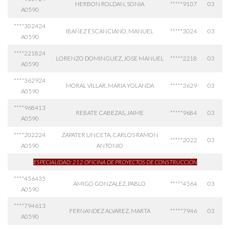
HERBON ROLDAN, SONIA
*****9107
03
A0590
****302424
IBAÑEZ ESCANCIANO, MANUEL
*****3024
03
A0590
****221824
LORENZO DOMINGUEZ, JOSE MANUEL
*****2218
03
A0590
****362924
MORAL VILLAR, MARIA YOLANDA
*****3629
03
A0590
****968413
REBATE CABEZAS, JAIME
*****9684
03
A0590
****202224
ZAPATER UNCETA, CARLOS RAMON
*****2022
03
A0590
ANTONIO
ESPECIALIDAD: 212 OFICINA DE PROYECTOS DE CONSTRUCCIÓN
****456435
AMIGO GONZALEZ, PABLO
*****4564
03
A0590
****794613
FERNANDEZ ALVAREZ, MARTA
*****7946
03
A0590