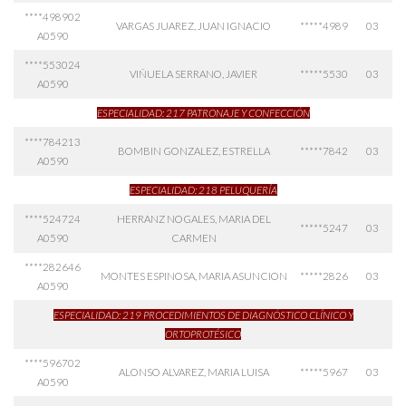
****498902
VARGAS JUAREZ, JUAN IGNACIO
*****4989
03
A0590
****553024
VIÑUELA SERRANO, JAVIER
*****5530
03
A0590
ESPECIALIDAD: 217 PATRONAJE Y CONFECCIÓN
****784213
BOMBIN GONZALEZ, ESTRELLA
*****7842
03
A0590
ESPECIALIDAD: 218 PELUQUERÍA
****524724
HERRANZ NOGALES, MARIA DEL
*****5247
03
A0590
CARMEN
****282646
MONTES ESPINOSA, MARIA ASUNCION
*****2826
03
A0590
ESPECIALIDAD: 219 PROCEDIMIENTOS DE DIAGNÓSTICO CLÍNICO Y
ORTOPROTÉSICO
****596702
ALONSO ALVAREZ, MARIA LUISA
*****5967
03
A0590