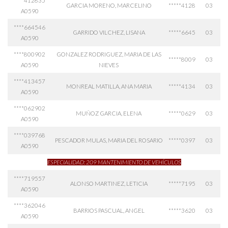
****412835
GARCIA MORENO, MARCELINO
*****4128
03
A0590
****664546
GARRIDO VILCHEZ, LISANA
*****6645
03
A0590
****800902
GONZALEZ RODRIGUEZ, MARIA DE LAS
*****8009
03
A0590
NIEVES
****413457
MONREAL MATILLA, ANA MARIA
*****4134
03
A0590
****062902
MUÑOZ GARCIA, ELENA
*****0629
03
A0590
****039768
PESCADOR MULAS, MARIA DEL ROSARIO
*****0397
03
A0590
ESPECIALIDAD: 209 MANTENIMIENTO DE VEHÍCULOS
****719557
ALONSO MARTINEZ, LETICIA
*****7195
03
A0590
****362046
BARRIOS PASCUAL, ANGEL
*****3620
03
A0590