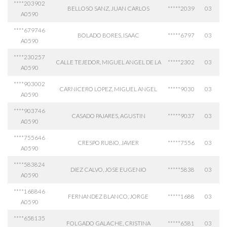
****203902
BELLOSO SANZ, JUAN CARLOS
*****2039
03
A0590
****679746
BOLADO BORES, ISAAC
*****6797
03
A0590
****230257
CALLE TEJEDOR, MIGUEL ANGEL DE LA
*****2302
03
A0590
****903002
CARNICERO LOPEZ, MIGUEL ANGEL
*****9030
03
A0590
****903746
CASADO PAJARES, AGUSTIN
*****9037
03
A0590
****755646
CRESPO RUBIO, JAVIER
*****7556
03
A0590
****583824
DIEZ CALVO, JOSE EUGENIO
*****5838
03
A0590
****168846
FERNANDEZ BLANCO, JORGE
*****1688
03
A0590
****658135
FOLGADO GALACHE, CRISTINA
*****6581
03