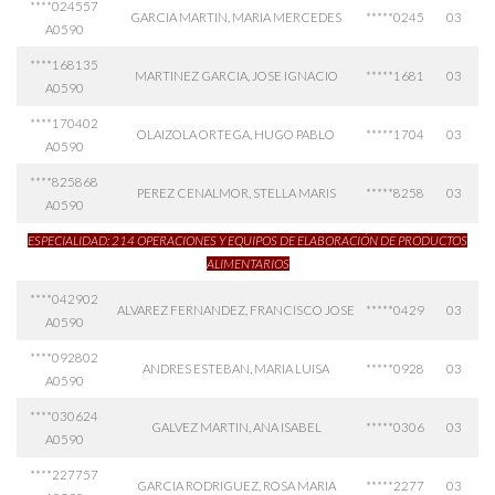
****024557
GARCIA MARTIN, MARIA MERCEDES
*****0245
03
A0590
****168135
MARTINEZ GARCIA, JOSE IGNACIO
*****1681
03
A0590
****170402
OLAIZOLA ORTEGA, HUGO PABLO
*****1704
03
A0590
****825868
PEREZ CENALMOR, STELLA MARIS
*****8258
03
A0590
ESPECIALIDAD: 214 OPERACIONES Y EQUIPOS DE ELABORACIÓN DE PRODUCTOS
ALIMENTARIOS
****042902
ALVAREZ FERNANDEZ, FRANCISCO JOSE
*****0429
03
A0590
****092802
ANDRES ESTEBAN, MARIA LUISA
*****0928
03
A0590
****030624
GALVEZ MARTIN, ANA ISABEL
*****0306
03
A0590
****227757
GARCIA RODRIGUEZ, ROSA MARIA
*****2277
03