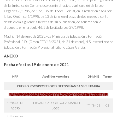
establecido en el artículo 11.1 de la Ley 29/1998, de 13 de julio, reguladora
de la Jurisdicción Contencioso-administrativa, y artículo 66 de la Ley
Orgánica 6/1985, de 1 de julio, del Poder Judicial, en la redacción dada por
la Ley Orgánica 6/1998, de 13 de julio, en el plazo de dos meses a contar
desde el día siguiente a la fecha de su publicación, de acuerdo con lo
dispuesto en el artículo 46.1 de la citada Ley 29/1998.
Madrid, 14 de junio de 2023.–La Ministra de Educación y Formación
Profesional, P. D. (Orden EFP/43/2021, de 21 de enero), el Subsecretario de
Educación y Formación Profesional, Liborio López García.
ANEXO I
Fecha efectos 19 de enero de 2021
NRP
Apellidos y nombre
DNI/NIE
Turno
CUERPO: 0590 PROFESORES DE ENSEÑANZA SECUNDARIA
ESPECIALIDAD: 204 FABRICACIÓN E INSTALACIÓN DE CARPINTERÍA Y MUEBLE
****840313
HERNANDEZ RODRIGUEZ, MANUEL
*****8403
03
A0590
JOSE
****609768