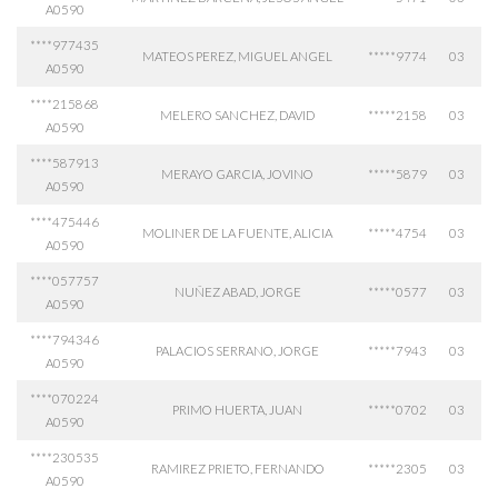
A0590
****977435
MATEOS PEREZ, MIGUEL ANGEL
*****9774
03
A0590
****215868
MELERO SANCHEZ, DAVID
*****2158
03
A0590
****587913
MERAYO GARCIA, JOVINO
*****5879
03
A0590
****475446
MOLINER DE LA FUENTE, ALICIA
*****4754
03
A0590
****057757
NUÑEZ ABAD, JORGE
*****0577
03
A0590
****794346
PALACIOS SERRANO, JORGE
*****7943
03
A0590
****070224
PRIMO HUERTA, JUAN
*****0702
03
A0590
****230535
RAMIREZ PRIETO, FERNANDO
*****2305
03
A0590