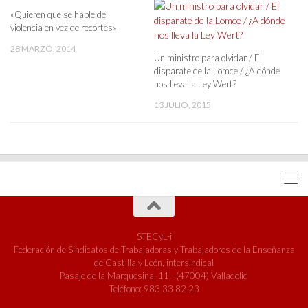
«Quieren que se hable de
violencia en vez de recortes»
28 MARZO, 2014
Un ministro para olvidar / El
disparate de la Lomce / ¿A dónde
nos lleva la Ley Wert?
13 JULIO, 2015
STECyL-i
Federación de Sindicatos de Trabajadoras y Trabajadores de la Enseñanza
de Castilla y León, intersindical
Pasaje de la Marquesina, 11 - (47004) Valladolid
Teléfono: 983 33 82 23