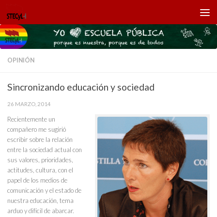
Saltar al contenido
OPINIÓN
Sincronizando educación y sociedad
26 MARZO, 2014
Recientemente un
compañero me sugirió
escribir sobre la relación
entre la sociedad actual con
sus valores, prioridades,
actitudes, cultura, con el
papel de los medios de
comunicación y el estado de
nuestra educación, tema
arduo y difícil de abarcar.