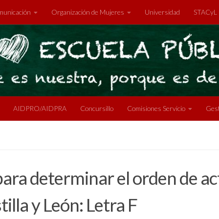
unicación
Organización de Mujeres
Universidad
STACyL
AIDPRO/AIDPRA
Concursillo
Comisiones Servicio
Gest
ara determinar el orden de ac
illa y León: Letra F