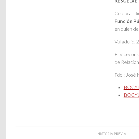
RESUELVE
Celebrar d
Función Púb
en quien de
Valladolid,
El Vicecons
de Relacion
Fdo.: José 
BOCYL-
BOCYL-
HISTORIA PREVIA