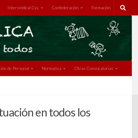
Intersindical CyL
Confederación
Formación
ión de Personal
Normativa
Otras Convocatorias
tuación en todos los