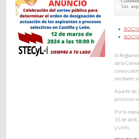
Ciudada
los asp
BOCYL-
BOCYL-
El Reglamen
de la Comun
convocatori
mediante sor
A partir de 
procesos se
Por lo expu
15 de abril,
y León,