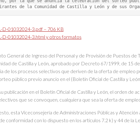
no, por la que se anuncia la celebración del sorteo públ
irantes de la Comunidad de Castilla y León y de sus Orga
D-01032024-3.pdf – 706 KB
D-01032024-3.html y otros formatos
to General de Ingreso del Personal y de Provisión de Puestos de Tra
idad de Castilla y León, aprobado por Decreto 67/1999, de 15 de ab
a de los procesos selectivos que deriven de la oferta de empleo púb
teo público previo anuncio en el (Boletín Oficial de Castilla y León
su publicación en el Boletín Oficial de Castilla y León, el orden de 
lectivos que se convoquen, cualquiera que sea la oferta de empleo
esto, esta Viceconsejería de Administraciones Públicas y Atención 
 de conformidad con lo dispuesto en los artículos 7.2 k) y 44 de la 