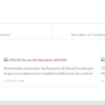
navirus
Stecyl pide a la Consejer
Presentado el borrador de Proyecto del Real Decreto por
ST
el que se establecen los requisitos mínimos de los centros
Me
11 JUNIO, 2024
25