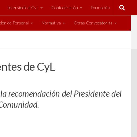
Intersindical CyL
Confederación
Formación
ión de Personal
Normativa
Otras Convocatorias
centes de CyL
 la recomendación del Presidente del
a Comunidad.