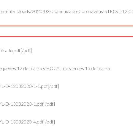
p-content/uploads/2020/03/Comunicado-Coronavirus-STECyL-12-03
icado.pdf[/pdf]
 de jueves 12 de marzo y BOCYL de viernes 13 de marzo
YL-D-12032020-1-1.pdf[/pdf]
YL-D-13032020-1.pdf[/pdf]
YL-D-13032020-4.pdf[/pdf]