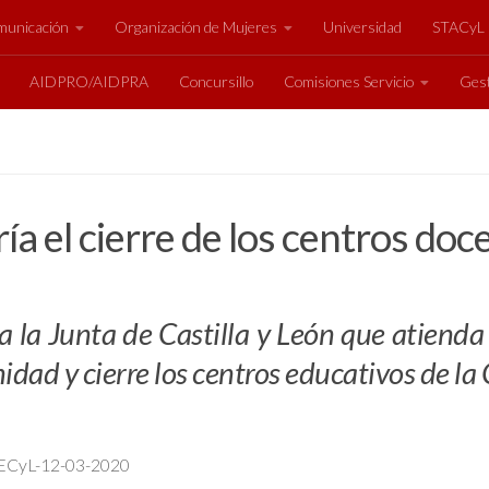
unicación
Organización de Mujeres
Universidad
STACyL
AIDPRO/AIDPRA
Concursillo
Comisiones Servicio
Gest
ía el cierre de los centros do
a la Junta de Castilla y León que atienda
idad y cierre los centros educativos de l