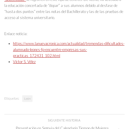
la educación concertada de “dopar” a sus alumnos debido al desfase de
“hasta dos puntos” entre las notas del Bachillerato y las de las pruebas de
acceso al sistema universitario.
Enlace noticia:
https://www.lanuevacronica.com/actualidad/tremendas-dificultades-
alumnado-leones-fp-encuentre-empresas-sus-
practicas_172431_102.html
Víctor S. Vélez
Etiquetas:
León
SIGUIENTE HISTORIA
Presentación en Segovia del Calendario Tiempo de Mujeres