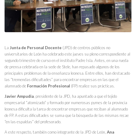
La
Junta de Personal Docente
(JPD) de centros públicos no
universitarios de León ha celebrado este jueves su pleno correspondiente al
segundo trimestre de curso en el instituto Padre Isla. Antes, en una rueda
de prensa celebrada en la sede de Stele, han repasado algunos de los
principales problemas de la enseñanza leonesa. Entre ellos, han destacado
las “tremendas dificultades” para encontrar empresas en las que el
alumnado de
Formación Profesional
(FP) realice sus prácticas.
Javier Ampudia
, presidente de la JPD, ha apuntado a que el tejido
empresarial “atomizado” y formado por numerosas pymes de la provincia
leonesa dificulta la tarea de encontrar empresas que reciban al alumnado
de FP. A estas dificultades se suma que la búsqueda de las mismas recae
“en las espaldas” del profesorado.
A este respecto, también como integrante de la JPD de León,
Ana