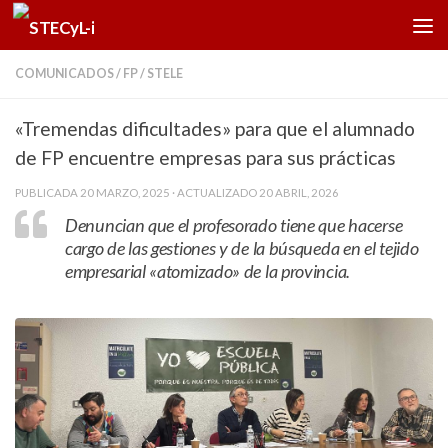
Saltar al contenido
COMUNICADOS
/
FP
/
STELE
«Tremendas dificultades» para que el alumnado
de FP encuentre empresas para sus prácticas
PUBLICADA
20 MARZO, 2025
· ACTUALIZADO
20 ABRIL, 2026
Denuncian que el profesorado tiene que hacerse
cargo de las gestiones y de la búsqueda en el tejido
empresarial «atomizado» de la provincia.