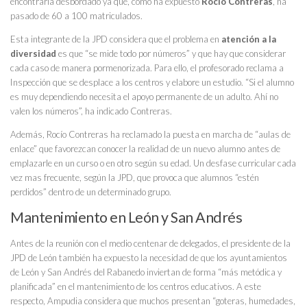
encontraría desbordado ya que, como ha expuesto
Rocío Contreras
, ha
pasado de 60 a 100 matriculados.
Esta integrante de la JPD considera que el problema en
atención a la
diversidad
es que “se mide todo por números” y que hay que considerar
cada caso de manera pormenorizada. Para ello, el profesorado reclama a
Inspección que se desplace a los centros y elabore un estudio. “Si el alumno
es muy dependiendo necesita el apoyo permanente de un adulto. Ahí no
valen los números”, ha indicado Contreras.
Además, Rocío Contreras ha reclamado la puesta en marcha de “aulas de
enlace” que favorezcan conocer la realidad de un nuevo alumno antes de
emplazarle en un curso o en otro según su edad. Un desfase curricular cada
vez mas frecuente, según la JPD, que provoca que alumnos “estén
perdidos” dentro de un determinado grupo.
Mantenimiento en León y San Andrés
Antes de la reunión con el medio centenar de delegados, el presidente de la
JPD de León también ha expuesto la necesidad de que los ayuntamientos
de León y San Andrés del Rabanedo inviertan de forma “más metódica y
planificada” en el mantenimiento de los centros educativos. A este
respecto, Ampudia considera que muchos presentan “goteras, humedades,