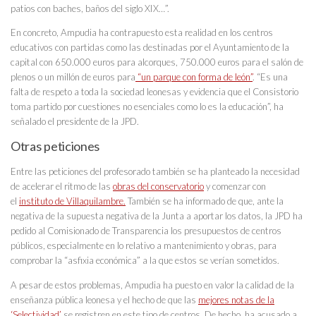
patios con baches, baños del siglo XIX…”.
En concreto, Ampudia ha contrapuesto esta realidad en los centros
educativos con partidas como las destinadas por el Ayuntamiento de la
capital con 650.000 euros para alcorques, 750.000 euros para el salón de
plenos o un millón de euros para
“un parque con forma de león”
. “Es una
falta de respeto a toda la sociedad leonesas y evidencia que el Consistorio
toma partido por cuestiones no esenciales como lo es la educación”, ha
señalado el presidente de la JPD.
Otras peticiones
Entre las peticiones del profesorado también se ha planteado la necesidad
de acelerar el ritmo de las
obras del conservatorio
y comenzar con
el
instituto de Villaquilambre.
También se ha informado de que, ante la
negativa de la supuesta negativa de la Junta a aportar los datos, la JPD ha
pedido al Comisionado de Transparencia los presupuestos de centros
públicos, especialmente en lo relativo a mantenimiento y obras, para
comprobar la “asfixia económica” a la que estos se verían sometidos.
A pesar de estos problemas, Ampudia ha puesto en valor la calidad de la
enseñanza pública leonesa y el hecho de que las
mejores notas de la
‘Selectividad’
se registren en este tipo de centros. De hecho, ha acusado a