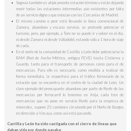
Segovia
también es atípicamente estación término y están dejando
morir todas las estaciones intermedias aún existentes por falta
de un servicio digno y que enlazan con las Cercanías de Madrid.
El mismo camino o peor está llevando la línea convencional de
Zamora
, abandono y escaso servicio, se pretende potenciar el
turismo, pero, por ejemplo, a
Toro
no se puede ir y volver en el día,
ni desde Zamora ni desde Valladolid, estando sólo a 1 hora de viaje
de cada.
En el norte de la comunidad de Castilla y León debe potenciarse la
RAM (Red de Ancho Métrico, antigua FEVE) hasta
Cistierna y
Guardo,
tanto para el transporte de personas como para el de
mercancías
.
Para ello es necesario, como medida a realizar de
forma inmediata, la reapertura para el tráfico ferroviario de la
estación que se encuentra en el centro de la ciudad de
León.
Un
claro ejemplo del preocupante abandono por parte de Renfe de las
mercancías por ferrocarril lo tenemos en
Arija
, cada tren de
mercancías que no pone en servicio Renfe para la empresa de
minerales, supone 25 camiones circulando por el
Norte de Burgos
en dirección a Vizcaya, como así está pasando.
Castilla y León
ha sido castigada con el cierre de líneas que
daban vida por donde pasaba
: