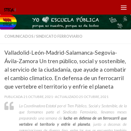
Saltar al contenido
COMUNICADOS
/
SINDICATO FERROVIARIO
Valladolid-León-Madrid-Salamanca-Segovia-
Ávila-Zamora Un tren público, social y sostenible,
al servicio de la ciudadanía, que ayude a combatir
el cambio climatico. En defensa de un ferrocarril
que vertebre el territorio y enfrie el planeta
PUBLICADA
21 OCTUBRE, 2021
· ACTUALIZADO
25 OCTUBRE, 2021
La Coordinadora Estatal por el Tren Público, Social y Sostenible, de la
que formamos parte el Sindicato Ferroviario, llevamos meses
preparando una semana de
lucha en defensa de un ferrocarril que
vertebre el territorio y enfrie el planeta
, junto a decenas de
organizaciones de diverso tipo, entre las que se encuentra también