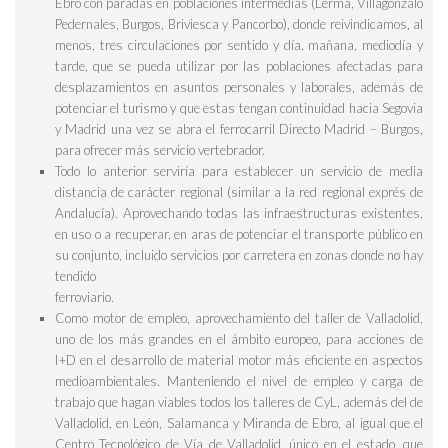
Ebro
con paradas en poblaciones intermedias (
Lerma, Villagonzalo
Pedernales, Burgos, Briviesca y Pancorbo
), donde reivindicamos, al
menos, tres circulaciones por sentido y día, mañana, mediodía y
tarde, que se pueda utilizar por las poblaciones afectadas para
desplazamientos en asuntos personales y laborales, además de
potenciar el turismo y que estas tengan continuidad hacia
Segovia
y Madrid
una vez se abra el ferrocarril
Directo Madrid – Burgos
,
para ofrecer más servicio vertebrador.
Todo lo anterior serviría para establecer un servicio de
media
distancia de carácter regional
(similar a la red regional exprés de
Andalucía). Aprovechando todas las infraestructuras existentes,
en uso o a recuperar, en aras de potenciar el transporte público en
su conjunto, incluido servicios por carretera en zonas donde no hay
tendido
ferroviario.
Como motor de empleo, aprovechamiento del
taller de Valladolid
,
uno de los más grandes en el ámbito europeo, para acciones de
I+D en el desarrollo de material motor más eficiente en aspectos
medioambientales. Manteniendo el nivel de empleo y carga de
trabajo que hagan viables todos los
talleres de CyL
, además del de
Valladolid, en León, Salamanca y Miranda de Ebro,
al igual que el
Centro Tecnológico de Vía de Valladolid
, único en el estado, que