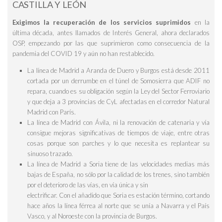
CASTILLA Y LEÓN
Exigimos la recuperación de los servicios suprimidos
en la
última década, antes llamados de Interés General, ahora declarados
OSP, empezando por las que suprimieron como consecuencia de la
pandemia del COVID 19 y aún no han restablecido.
La línea de Madrid a
Aranda de Duero y Burgos está
desde 2011
cortada por un derrumbe en el túnel de Somosierra que ADIF no
repara, cuando es su obligación según la Ley del Sector Ferroviario
y que deja a 3 provincias de CyL afectadas en el corredor Natural
Madrid con París.
La línea de Madrid con
Ávila
, ni la renovación de catenaria y vía
consigue mejoras significativas de tiempos de viaje, entre otras
cosas porque son parches y lo que necesita es replantear su
sinuoso trazado.
La línea de Madrid a
Soria
tiene de las velocidades medias más
bajas de España, no sólo por la calidad de los trenes, sino también
por el deterioro de las vías, en vía única y sin
electrificar. Con el añadido que Soria es estación término, cortando
hace años la línea férrea al norte que se unía a
Navarra y el País
Vasco
, y al Noroeste con la
provincia de Burgos
.