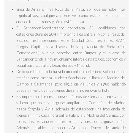
línea de Ariza o línea Ruta de la Plata,
son dos ejemplos muy
significativos, cualquiera puede ver cómo estaban esas zonas
cuando tenían trenes y cómo están ahora.
El
Santander-Mediterráneo
conectaba 31 localidades con
estaciones durante 204 km provinciales entre sí, y con el resto del
Estado, mediante conexiones en
Ciudad Dosantes
, (Línea RAM)
Burgos Capital
y a través de la
provincia de Soria
(Red
Convencional) y cuya conexión entre
Burgos
y el puerto de
Santander
tendría hoy muchísimo interés estratégico, económico y
social para
Castilla y León, Burgos y Madrid.
De lo que había, todo ha sido un continuo deterioro, sólo podemos
reseñar como mejora la electrificación de la línea de
Medina del
Campo a Salamanca
, pero sigue en vía única y sigue habiendo
pasos a nivel y usando trenes diésel al no renovar la flota.
Es imprescindible
crear nuevos núcleos de Cercanías, en Castilla
y León
que no hay ninguno: ampliar las Cercanías de Madrid
hasta
Segovia y Ávila
, además de establecer una frecuencia de
trenes mínimo cada hora entre
Palencia y Medina del Campo
, con
todas las estaciones intermedias y creando algunas más.
Además, establecer
lanzaderas Aranda de Duero – Miranda de