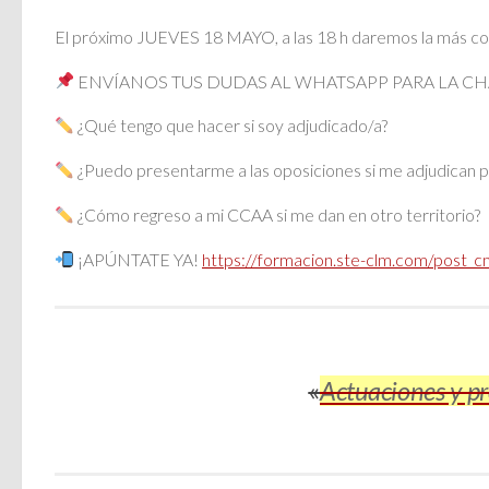
El próximo JUEVES 18 MAYO, a las 18 h daremos la más compl
ENVÍANOS TUS DUDAS AL WHATSAPP PARA LA C
¿Qué tengo que hacer si soy adjudicado/a?
¿Puedo presentarme a las oposiciones si me adjudican p
¿Cómo regreso a mi CCAA si me dan en otro territorio?
¡APÚNTATE YA!
https://formacion.ste-clm.com/post_
«
Actuaciones y pr