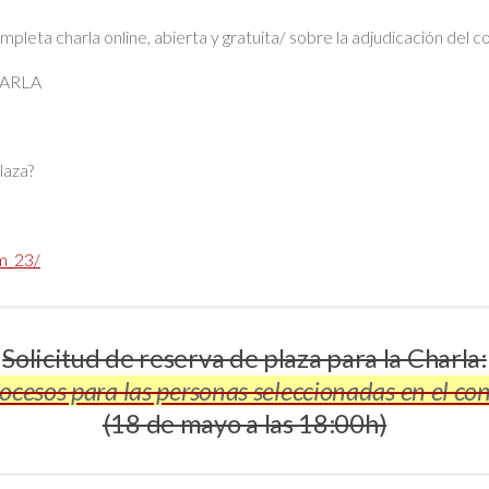
eta charla online, abierta y gratuita/ sobre la adjudicación del 
HARLA
laza?
cm_23/
Solicitud de reserva de plaza para la Charla:
ocesos para las personas seleccionadas en el co
(18 de mayo a las 18:00h)