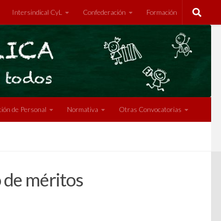
Intersindical CyL
Confederación
Formación
ión de Personal
Normativa
Otras Convocatorias
o de méritos