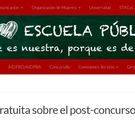
unicación
Organización de Mujeres
Universidad
STACyL
AIDPRO/AIDPRA
Concursillo
Comisiones Servicio
Gest
ratuita sobre el post-concurs