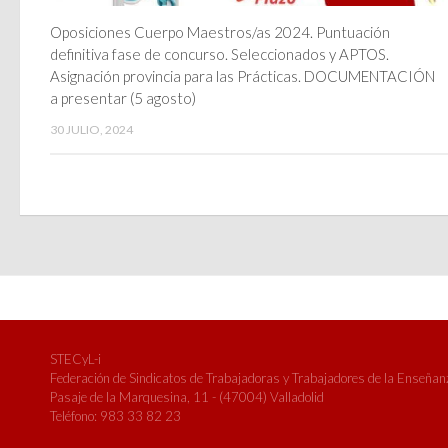
Oposiciones Cuerpo Maestros/as 2024. Puntuación
definitiva fase de concurso. Seleccionados y APTOS.
Asignación provincia para las Prácticas. DOCUMENTACIÓN
a presentar (5 agosto)
30 JULIO, 2024
STECyL-i
Federación de Sindicatos de Trabajadoras y Trabajadores de la Enseñanza
Pasaje de la Marquesina, 11 - (47004) Valladolid
Teléfono: 983 33 82 23