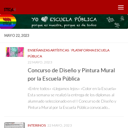
Saltar al contenido
MAYO 22, 2023
ENSEÑANZAS ARTÍSTICAS
/
PLATAFORMA ESCUELA
PÚBLICA
22 MAYO, 2023
Concurso de Diseño y Pintura Mural
por la Escuela Pública
«Entre todos» «Llegamos lejos» «Color en la Escuela»
Esta semana se realizó la entrega de los diplomas al
alumnado seleccionado en el I Concurso de Diseño y
Pintura Mural por la Escuela Pública convocado...
INTERINOS
22 MAYO, 2023